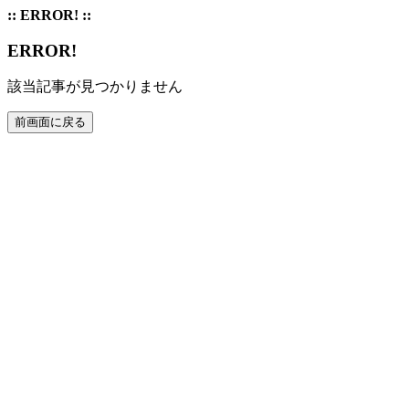
:: ERROR! ::
ERROR!
該当記事が見つかりません
前画面に戻る