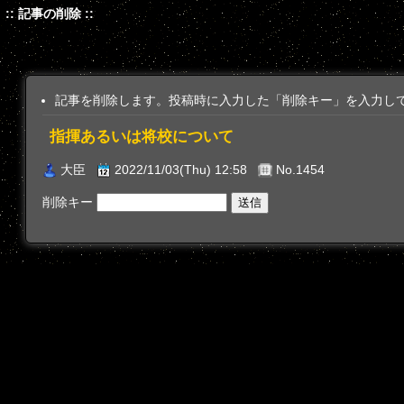
:: 記事の削除 ::
記事を削除します。投稿時に入力した「削除キー」を入力し
指揮あるいは将校について
大臣
2022/11/03(Thu) 12:58
No.1454
削除キー