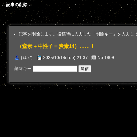
:: 記事の削除 ::
記事を削除します。投稿時に入力した「削除キー」を入力し
（窒素＋中性子＝炭素14）……！
れいこ
2025/10/14(Tue) 21:37
No.1809
削除キー