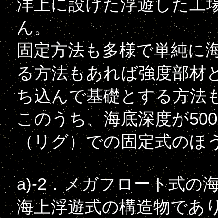
洋上に設けた浮遊した工
ん。
固定方法も多様で単純に
る方法もあれば強度部材
ち込んで基礎とする方法
このうち、海底深度が50
（リグ）での固定式のほ
a)-2．メガフロート式の
海上浮遊式の構造物であ