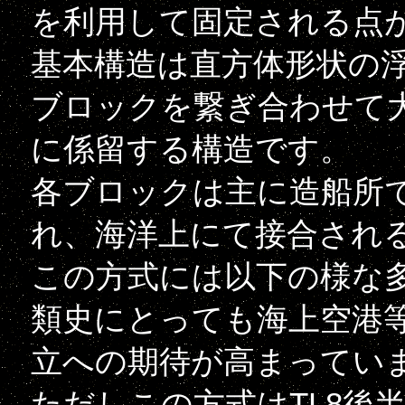
を利用して固定される点
基本構造は直方体形状の
ブロックを繋ぎ合わせて
に係留する構造です。
各ブロックは主に造船所
れ、海洋上にて接合され
この方式には以下の様な
類史にとっても海上空港
立への期待が高まってい
ただしこの方式はTL8後