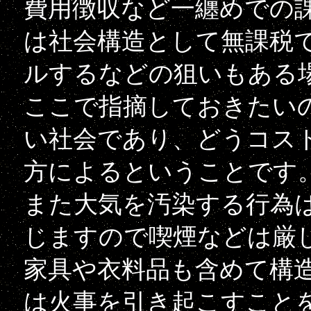
費用徴収など一纏めでの
は社会構造として無課税
ルするなどの狙いもある
ここで指摘しておきたい
い社会であり、どうコス
方によるということです
また大気を汚染する行為
じますので喫煙などは厳
家具や衣料品も含めて構
は火事を引き起こすこと