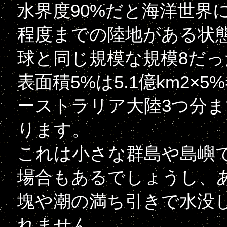
水界度90%だと海洋世界
程度までの陸地がある状
球と同じ規模な規模8だ
表面積5%は5.1億km2×5
ーストラリア大陸3つ分
ります。
これは小さな群島や島嶼
場合もあるでしょうし、
塊や潮の満ち引きで水没
れません。