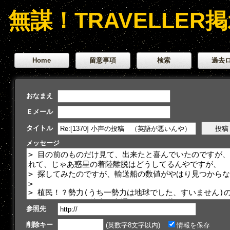
無謀！TRAVELLER
Home
留意事項
検索
過去
おなまえ
Ｅメール
タイトル
メッセージ
参照先
削除キー
(英数字8文字以内)
情報を保存