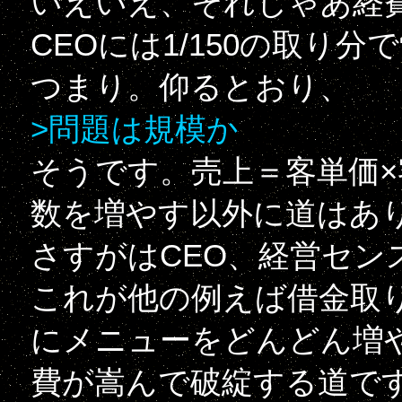
いえいえ、それじゃあ経費
CEOには1/150の取り
つまり。仰るとおり、
>問題は規模か
そうです。売上＝客単価
数を増やす以外に道はあ
さすがはCEO、経営セン
これが他の例えば借金取
にメニューをどんどん増
費が嵩んで破綻する道で