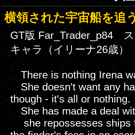
横領された宇宙船を追
GT版 Far_Trader_
キャラ（イリーナ26歳）
There is nothing Irena wa
She doesn't want any hal
though - it's all or nothing.
She has made a deal with 
she repossesses ships fo
the finder's fees in an esc