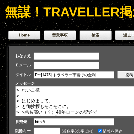
無謀！TRAVELLER
Home
留意事項
検索
過去
おなまえ
Ｅメール
タイトル
メッセージ
参照先
削除キー
(英数字8文字以内)
情報を保存