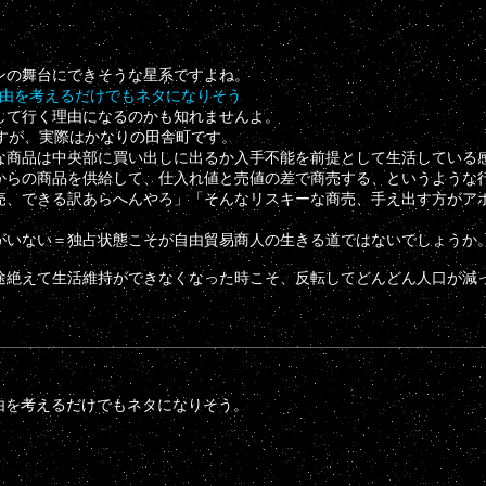
ンの舞台にできそうな星系ですよね。
理由を考えるだけでもネタになりそう
して行く理由になるのかも知れませんよ。
すが、実際はかなりの田舎町です。
な商品は中央部に買い出しに出るか入手不能を前提として生活している
からの商品を供給して、仕入れ値と売値の差で商売する、というような
売、できる訳あらへんやろ」「そんなリスキーな商売、手え出す方がア
がいない＝独占状態こそが自由貿易商人の生きる道ではないでしょうか
途絶えて生活維持ができなくなった時こそ、反転してどんどん人口が減
理由を考えるだけでもネタになりそう。
？