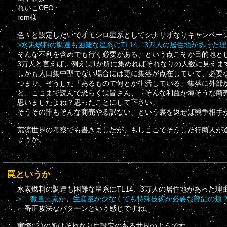
れいこCEO
rom様
色々と設定しだいでオモシロ星系としてシナリオなりキャンペー
>水素燃料の調達も困難な星系にTL14、3万人の居住地があった
そんな不利を含めても行く必要がある、という点こそが目的地と
3万人と言えば、例えば1か所に集めればそれなりの人数に見えま
しかも人口集中型でない場合には更に集落が点在していて、必要
つまり、そうした「あるもので何とか生活している」集落に外部
と、ここまで読んで恐らくは皆さん、「そんな利益が薄そうな商
思いましたよね？思ったことにして下さい。
そうその誰もそんな商売やる訳ない、という裏を返せば競争相手
荒涼世界の考察でも書きましたが、もしここでそうした行商人が
ょうか。
罠というか
水素燃料の調達も困難な星系にTL14、3万人の居住地があった
> 微量元素か、生産量が少なくても特殊技術が必要な部品の類
一番正攻法なパターンという感じですね。
実際(？)の所はそれなりに設定のある世界のようです。