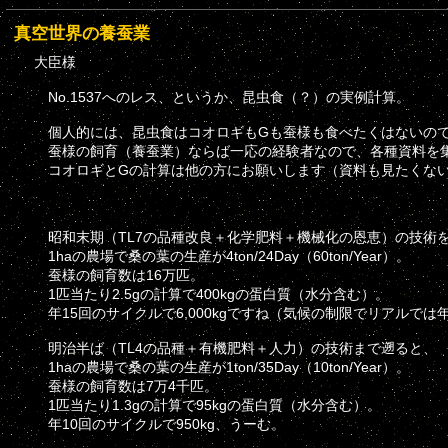
真空世界の養蚕業
大臣様
No.1537へのレス、というか、昆虫食（？）の実例計算。
個人的には、昆虫食はコオロギもGも蚕様も食べたくはないの
蚕様の飼育（養蚕業）ならば一応の経験者なので、各種資料を
コオロギとGの計算は他の方にお願いします（資料も見たくな
昭和末期（TL7の品種改良＋化学肥料＋機械化の恩恵）の技術
1haの農場で桑の葉の生産が4ton/24Day（60ton/Year）。
蚕様の飼育数は16万匹。
1匹当たり2.5gの計算で400kgの蛋白質（水分含む）。
年15回のサイクルで6,000kgですね（気候の制限でリアルでは
明治半ば（TL4の品種＋有機肥料＋人力）の技術まで遡ると、
1haの農場で桑の葉の生産が1ton/35Day（10ton/Year）。
蚕様の飼育数は7万4千匹。
1匹当たり1.3gの計算で95kgの蛋白質（水分含む）。
年10回のサイクルで950kg、うーむ。