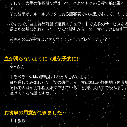
そして、大手の旅客船が埋まって、それでもその日程で船に乗る
す。
その結果が、ルールブックにある船客表での人数であって、もし
ですので、自由貿易商船で凄腕スチュワードで抜群のサービスあ
逆にあの船は外れだった、なんて評判が立って、マイナスDM修
皆さんのGW事情はアタリでしたか？ハズレでしたか？
血が濁らないように（遺伝子的に）
romさん
トラベラーwikiの情報ありがとうございます。
目を通してみましたが、かの惑星ディーマは海賊の根拠地（休暇
それで人口がある程度維持できている、と拙い英語力で読みまし
泣けてくるお話ですね。
お食事の用意ができました～
山中教授