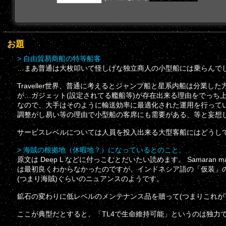
お題
> 自由貿易商船の特等船客
…まあ普通は大枚叩いて怪しげな独立商人の小型船には乗らんで
Traveller世界、普通に考えるとジャンプ船と星系内船は分業し
が…ガジェット(設定されてる艦船等)が存在出来る理由をでっち
なので、大手はそのように輸送効率に最適化された運用を行って
調整がし易い等の理由で小型船の客席にも需要がある、等と妄想
サービスレベルについては人員を投入出来る大型客船にはどうし
> 海賊の根拠地（休暇地？）になっているとのこと。
原文は Deep L などに付っこむとだいたい読めます。 Samaran mar
は最初良くわからなかったのですが、インドネシア語の「仮装」
(つまり海賊)ぐらいのニュアンスのようです。
鉱石の変わりに低レベルのメンテナンス品を贖って(つまりこれが
ここが典型だとすると、「TL4で生命維持可能」というのは独力