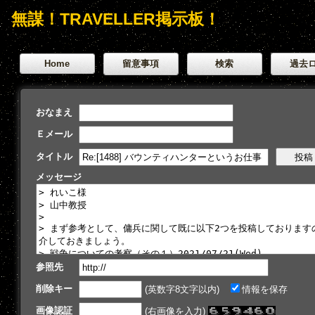
無謀！TRAVELLER掲示板！
Home
留意事項
検索
過去
おなまえ
Ｅメール
タイトル
メッセージ
参照先
削除キー
(英数字8文字以内)
情報を保存
画像認証
(右画像を入力)