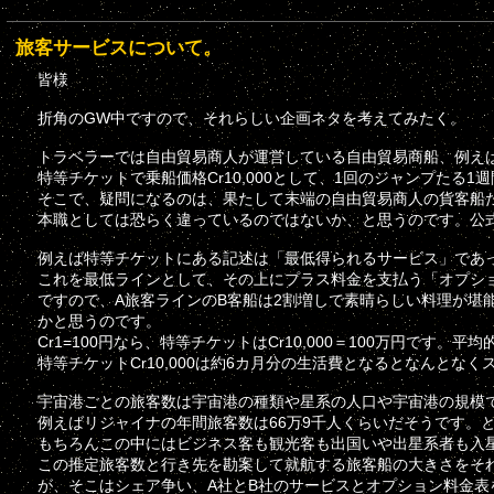
旅客サービスについて。
皆様
折角のGW中ですので、それらしい企画ネタを考えてみたく。
トラベラーでは自由貿易商人が運営している自由貿易商船、例えば
特等チケットで乗船価格Cr10,000として、1回のジャンプた
そこで、疑問になるのは、果たして末端の自由貿易商人の貨客船
本職としては恐らく違っているのではないか、と思うのです。公
例えば特等チケットにある記述は「最低得られるサービス」であ
これを最低ラインとして、その上にプラス料金を支払う「オプシ
ですので、A旅客ラインのB客船は2割増しで素晴らしい料理が堪
かと思うのです。
Cr1=100円なら、特等チケットはCr10,000＝100万円です。平
特等チケットCr10,000は約6カ月分の生活費となるとなんとな
宇宙港ごとの旅客数は宇宙港の種類や星系の人口や宇宙港の規模
例えばリジャイナの年間旅客数は66万9千人くらいだそうです。となる
もちろんこの中にはビジネス客も観光客も出国いや出星系者も入
この推定旅客数と行き先を勘案して就航する旅客船の大きさをそ
が、そこはシェア争い、A社とB社のサービスとオプション料金表