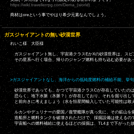
https://wiki.travellerrpg.com/Dema_(world)
商材はoreという事でやはり希少元素なんでしょう。
ガスジャイアントの無い砂漠世界
れいこ様 大臣様
ガスジャイアント無し、宇宙港クラスEかXの砂漠世界は、スピ
その星系へ行く場合、帰りのジャンプ燃料も持ち込む必要があ
>ガスジャイアントなし、海洋からの低純度燃料の補給不能、挙句
砂漠世界であっても、かつて宇宙港クラスCが存在していたのは
恐らく、地下水脈（氷脈？）が存在しており、それを掘り出し
と前向きに考えましょう（水を恒星間輸入していた可能性は敢
ルカンやデュリナーの愛国／復讐艦隊が真っ先に、その鉱山を爆
造船所と燃料タンクを破壊されただけで、採掘設備は使えるの
宇宙船への燃料補給に使えるほどの採掘は、TL4まで下がった