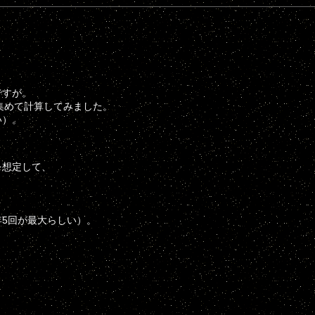
ですが。
集めて計算してみました。
い）。
を想定して、
年5回が最大らしい）。