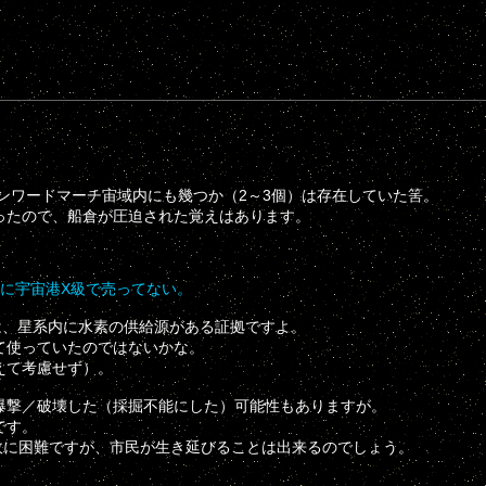
ンワードマーチ宙域内にも幾つか（2～3個）は存在していた筈。
ったので、船倉が圧迫された覚えはあります。
に宇宙港X級で売ってない。
、星系内に水素の供給源がある証拠ですよ。
て使っていたのではないかな。
えて考慮せず）。
撃／破壊した（採掘不能にした）可能性もありますが。
です。
故に困難ですが、市民が生き延びることは出来るのでしょう。