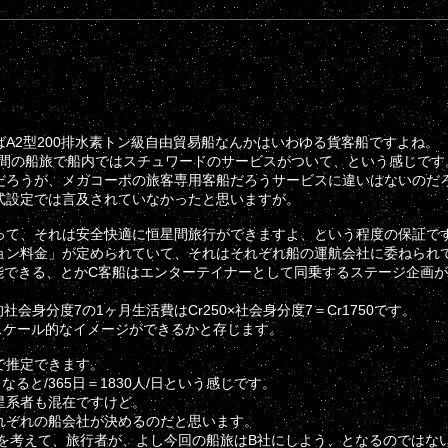
A2型200排水素トン級自由貿易船なんかはいわゆる貨客船ですよね。
る1週間の船旅で船内ではスチュワードのサービスがついて、という感じです
だろうが、メガコーポの旅客専用客船だろうサービスに違いはないのだ
式設定では言及されていなかったと思いますが。
って、それは安全快適に恒星間旅行ができますよ、という程度の保証で
ョン料金」が定められていて、それはそれぞれ船の運航会社に委ねられ
能できる、とかC客船はエンターテイナーとして同乗するステージ企画
均的社会身分度7の1ヶ月生活費はCr250×社会身分度7＝Cr1750です。
くスケール的なイメージができるかと存じます。
で推定できます。
と/365日＝1830人/日という感じです。
星系者も混在ですけど。
れぞれの船会社が決めるのだと思います。
を考えて、旅行者が、よし今回の船旅はB社にしよう、となるのではな