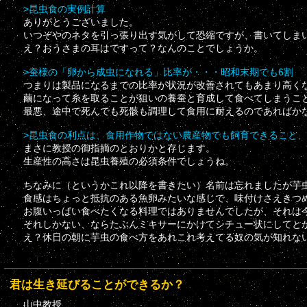
>昆虫食の実例計算
ありがとうございました。
いつぞやのネタを引っ張り出す気がして恐縮ですが、書いてしま
え？おうさまの耳はですって？なんのことでしょうか。
>蚕様の「卵から成虫になれる」比率が・・・昭和末期でも6割
つまりは製品になるまでの比率が状況が改善されてもあまり高く
繭になって糸を取ることが狙いの養蚕と育成して食べてしまうこ
最悪、途中で死んでも死骸も調理して食用に耐えるのであればか
>昆虫食の利点は、食用作物ではない農産物でも飼育できること
まさに教授の御指摘のとおりかと存じます。
生産性の高さは昆虫養殖の必須条件でしょうね。
ちなみに（というかこれ以降を書きたい）名前は忘れましたが芋
食感はちょっと抵抗のある魚卵みたいな感じで、味付けさえきつ
お腹いっぱい食べたくなる料理ではありませんでしたが、それは
それしかない、ならたぶんミキサーにかけてシチュー状にしてと
え？休日の朝に芋虫の食べ方をあれこれ考えてる奴の気が知れな
君は生き延びることができるか？
山中教授