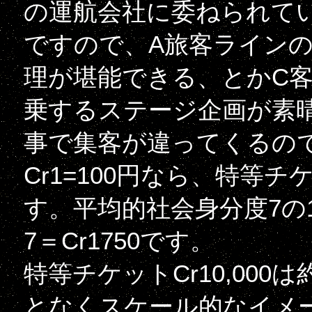
の運航会社に委ねられて
ですので、A旅客ラインの
理が堪能できる、とかC
乗するステージ企画が素
事で集客が違ってくるの
Cr1=100円なら、特等チケ
す。平均的社会身分度7の1
7＝Cr1750です。
特等チケットCr10,00
となくスケール的なイメ