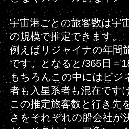
宇宙港ごとの旅客数は宇
の規模で推定できます。
例えばリジャイナの年間旅
です。となると/365日＝
もちろんこの中にはビジ
者も入星系者も混在です
この推定旅客数と行き先
さをそれぞれの船会社が