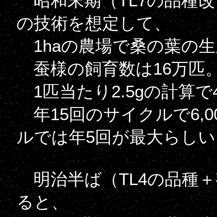
昭和末期（TL7の品種
の技術を想定して、
1haの農場で桑の葉の生産が4t
蚕様の飼育数は16万匹
1匹当たり2.5gの計算で
年15回のサイクルで6,0
ルでは年5回が最大らしい
明治半ば（TL4の品種
ると、