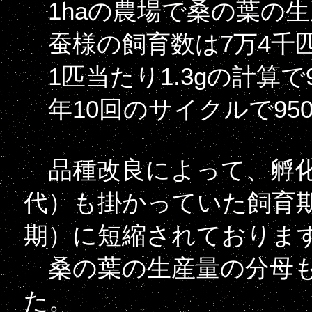
1haの農場で桑の葉の生産が1t
蚕様の飼育数は7万4千
1匹当たり1.3gの計算で
年10回のサイクルで950
品種改良によって、孵化か
代）も掛かっていた飼育期
期）に短縮されておりま
桑の葉の生産量の分母も
た。