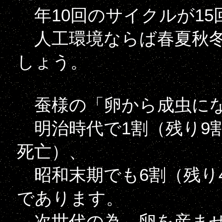
年10回のサイクルが15
人工環境ならば春夏秋冬
しょう。
蚕様の「卵から成虫にな
明治時代で1割（残り9
死亡）、
昭和末期でも6割（残り
であります。
次世代の為、卵を産ませ