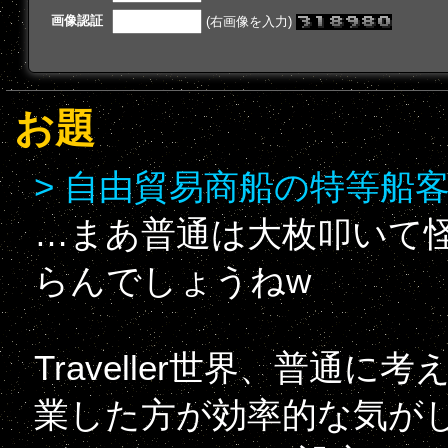
画像認証
(右画像を入力)
お題
> 自由貿易商船の特等船
…まあ普通は大枚叩いて
らんでしょうねw
Traveller世界、普通
業した方が効率的な気が