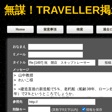
無謀！TRAVELLER
Home
留意事項
検索
過去
おなまえ
Ｅメール
タイトル
メッセージ
参照先
削除キー
(英数字8文字以内)
情報を保存