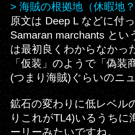
> 海賊の根拠地（休暇地
原文は Deep L など
Samaran marchants と
は最初良くわからなかっ
「仮装」のようで「偽装
(つまり海賊)ぐらいのニ
鉱石の変わりに低レベル
りこれがTL4)いるうち
ーリーみたいですね。