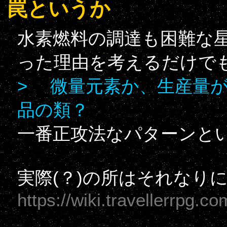
罠というか
水素燃料の調達も困難な星
った理由を考えるだけで
> 微量元素か、生産量
品の類？
一番正攻法なパターンと
実際(？)の所はそれなり
https://wiki.travellerrpg.