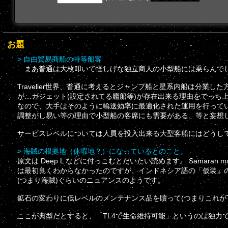
お題
> 自由貿易商船の特等船客
…まあ普通は大枚叩いて怪しげな独立商人の小型船には乗らんで
Traveller世界、普通に考えるとジャンプ船と星系内船は分業し
が…ガジェット(設定されてる艦船等)が存在出来る理由をでっち
なので、大手はそのように輸送効率に最適化された運用を行って
調整がし易い等の理由で小型船の客席にも需要がある、等と妄想
サービスレベルについては人員を投入出来る大型客船にはどうし
> 海賊の根拠地（休暇地？）になっているとのこと。
原文は Deep L などに付っこむとだいたい読めます。 Samaran mar
は最初良くわからなかったのですが、インドネシア語の「仮装」
(つまり海賊)ぐらいのニュアンスのようです。
鉱石の変わりに低レベルのメンテナンス品を贖って(つまりこれが
ここが典型だとすると、「TL4で生命維持可能」というのは独力