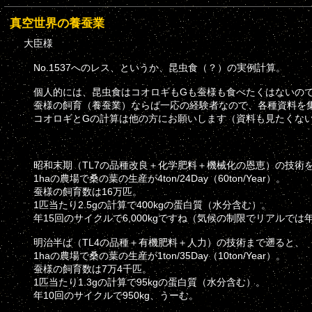
真空世界の養蚕業
大臣様
No.1537へのレス、というか、昆虫食（？）の実例計算。
個人的には、昆虫食はコオロギもGも蚕様も食べたくはないの
蚕様の飼育（養蚕業）ならば一応の経験者なので、各種資料を
コオロギとGの計算は他の方にお願いします（資料も見たくな
昭和末期（TL7の品種改良＋化学肥料＋機械化の恩恵）の技術
1haの農場で桑の葉の生産が4ton/24Day（60ton/Year）。
蚕様の飼育数は16万匹。
1匹当たり2.5gの計算で400kgの蛋白質（水分含む）。
年15回のサイクルで6,000kgですね（気候の制限でリアルでは
明治半ば（TL4の品種＋有機肥料＋人力）の技術まで遡ると、
1haの農場で桑の葉の生産が1ton/35Day（10ton/Year）。
蚕様の飼育数は7万4千匹。
1匹当たり1.3gの計算で95kgの蛋白質（水分含む）。
年10回のサイクルで950kg、うーむ。