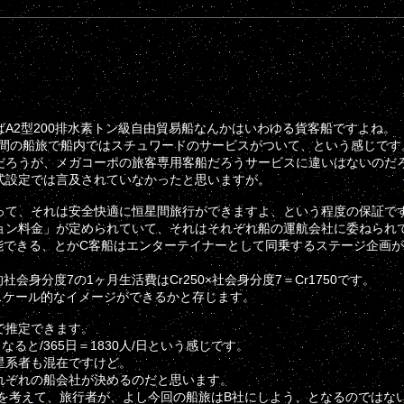
A2型200排水素トン級自由貿易船なんかはいわゆる貨客船ですよね。
る1週間の船旅で船内ではスチュワードのサービスがついて、という感じです
だろうが、メガコーポの旅客専用客船だろうサービスに違いはないのだ
式設定では言及されていなかったと思いますが。
って、それは安全快適に恒星間旅行ができますよ、という程度の保証で
ョン料金」が定められていて、それはそれぞれ船の運航会社に委ねられ
能できる、とかC客船はエンターテイナーとして同乗するステージ企画
均的社会身分度7の1ヶ月生活費はCr250×社会身分度7＝Cr1750です。
くスケール的なイメージができるかと存じます。
で推定できます。
と/365日＝1830人/日という感じです。
星系者も混在ですけど。
れぞれの船会社が決めるのだと思います。
を考えて、旅行者が、よし今回の船旅はB社にしよう、となるのではな