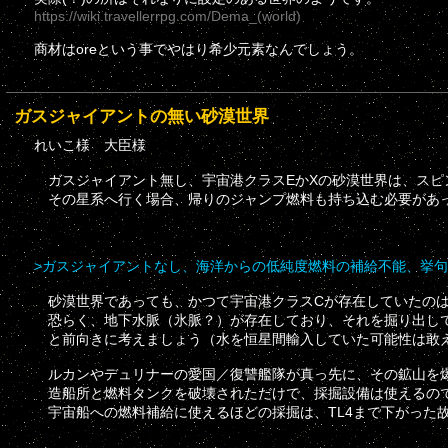
https://wiki.travellerrpg.com/Dema_(world)
商材はoreという事でやはり希少元素なんでしょう。
ガスジャイアントの無い砂漠世界
れいこ様 大臣様
ガスジャイアント無し、宇宙港クラスEかXの砂漠世界は、スピ
その星系へ行く場合、帰りのジャンプ燃料も持ち込む必要があ
>ガスジャイアントなし、海洋からの低純度燃料の補給不能、挙句
砂漠世界であっても、かつて宇宙港クラスCが存在していたのは
恐らく、地下水脈（氷脈？）が存在しており、それを掘り出し
と前向きに考えましょう（水を恒星間輸入していた可能性は敢
ルカンやデュリナーの愛国／復讐艦隊が真っ先に、その鉱山を爆
造船所と燃料タンクを破壊されただけで、採掘設備は使えるの
宇宙船への燃料補給に使えるほどの採掘は、TL4まで下がった