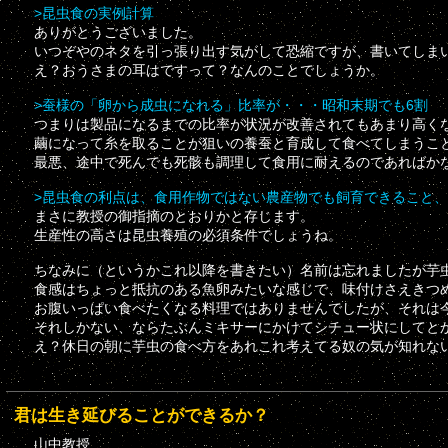
>昆虫食の実例計算
ありがとうございました。
いつぞやのネタを引っ張り出す気がして恐縮ですが、書いてしま
え？おうさまの耳はですって？なんのことでしょうか。
>蚕様の「卵から成虫になれる」比率が・・・昭和末期でも6割
つまりは製品になるまでの比率が状況が改善されてもあまり高く
繭になって糸を取ることが狙いの養蚕と育成して食べてしまうこ
最悪、途中で死んでも死骸も調理して食用に耐えるのであればか
>昆虫食の利点は、食用作物ではない農産物でも飼育できること
まさに教授の御指摘のとおりかと存じます。
生産性の高さは昆虫養殖の必須条件でしょうね。
ちなみに（というかこれ以降を書きたい）名前は忘れましたが芋
食感はちょっと抵抗のある魚卵みたいな感じで、味付けさえきつ
お腹いっぱい食べたくなる料理ではありませんでしたが、それは
それしかない、ならたぶんミキサーにかけてシチュー状にしてと
え？休日の朝に芋虫の食べ方をあれこれ考えてる奴の気が知れな
君は生き延びることができるか？
山中教授