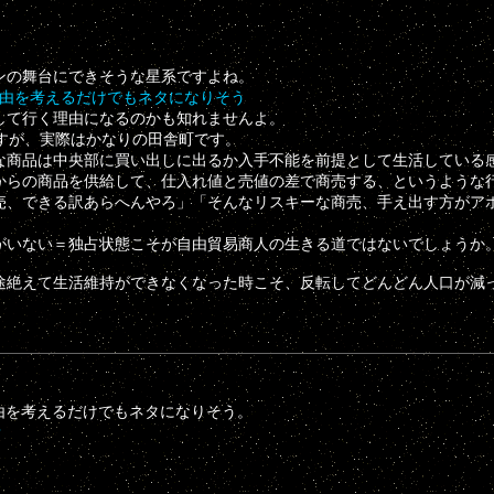
ンの舞台にできそうな星系ですよね。
理由を考えるだけでもネタになりそう
して行く理由になるのかも知れませんよ。
すが、実際はかなりの田舎町です。
な商品は中央部に買い出しに出るか入手不能を前提として生活している
からの商品を供給して、仕入れ値と売値の差で商売する、というような
売、できる訳あらへんやろ」「そんなリスキーな商売、手え出す方がア
がいない＝独占状態こそが自由貿易商人の生きる道ではないでしょうか
途絶えて生活維持ができなくなった時こそ、反転してどんどん人口が減
理由を考えるだけでもネタになりそう。
？