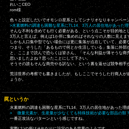
れいこCEO
rom様
色々と設定しだいでオモシロ星系としてシナリオなりキャンペー
>水素燃料の調達も困難な星系にTL14、3万人の居住地があった
そんな不利を含めても行く必要がある、という点こそが目的地と
3万人と言えば、例えば1か所に集めればそれなりの人数に見えま
しかも人口集中型でない場合には更に集落が点在していて、必要
つまり、そうした「あるもので何とか生活している」集落に外部
と、ここまで読んで恐らくは皆さん、「そんな利益が薄そうな商
思いましたよね？思ったことにして下さい。
そうその誰もそんな商売やる訳ない、という裏を返せば競争相手
荒涼世界の考察でも書きましたが、もしここでそうした行商人が
ょうか。
罠というか
水素燃料の調達も困難な星系にTL14、3万人の居住地があった
> 微量元素か、生産量が少なくても特殊技術が必要な部品の類
一番正攻法なパターンという感じですね。
実際(？)の所はそれなりに設定のある世界のようです。