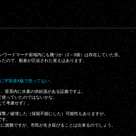
ンワードマーチ宙域内にも幾つか（2～3個）は存在していた筈。
ったので、船倉が圧迫された覚えはあります。
に宇宙港X級で売ってない。
、星系内に水素の供給源がある証拠ですよ。
て使っていたのではないかな。
えて考慮せず）。
撃／破壊した（採掘不能にした）可能性もありますが。
です。
故に困難ですが、市民が生き延びることは出来るのでしょう。