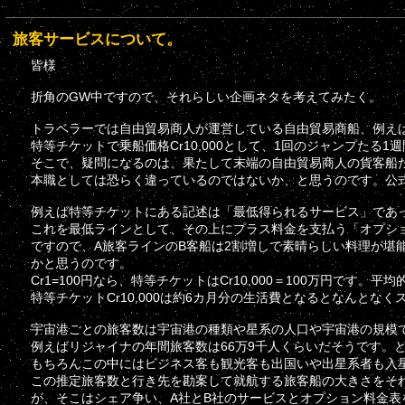
旅客サービスについて。
皆様
折角のGW中ですので、それらしい企画ネタを考えてみたく。
トラベラーでは自由貿易商人が運営している自由貿易商船、例えば
特等チケットで乗船価格Cr10,000として、1回のジャンプた
そこで、疑問になるのは、果たして末端の自由貿易商人の貨客船
本職としては恐らく違っているのではないか、と思うのです。公
例えば特等チケットにある記述は「最低得られるサービス」であ
これを最低ラインとして、その上にプラス料金を支払う「オプシ
ですので、A旅客ラインのB客船は2割増しで素晴らしい料理が堪
かと思うのです。
Cr1=100円なら、特等チケットはCr10,000＝100万円です。平
特等チケットCr10,000は約6カ月分の生活費となるとなんとな
宇宙港ごとの旅客数は宇宙港の種類や星系の人口や宇宙港の規模
例えばリジャイナの年間旅客数は66万9千人くらいだそうです。となる
もちろんこの中にはビジネス客も観光客も出国いや出星系者も入
この推定旅客数と行き先を勘案して就航する旅客船の大きさをそ
が、そこはシェア争い、A社とB社のサービスとオプション料金表