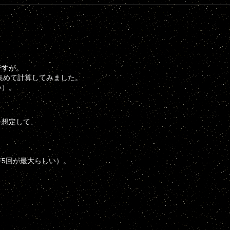
ですが。
集めて計算してみました。
い）。
を想定して、
年5回が最大らしい）。