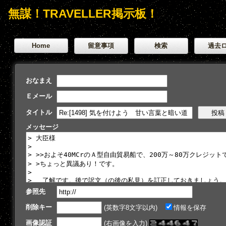
無謀！TRAVELLER掲示板！
Home
留意事項
検索
過去
おなまえ
Ｅメール
タイトル
メッセージ
参照先
削除キー
(英数字8文字以内)
情報を保存
画像認証
(右画像を入力)