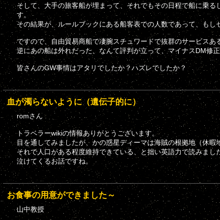
そして、大手の旅客船が埋まって、それでもその日程で船に乗る
す。
その結果が、ルールブックにある船客表での人数であって、もし
ですので、自由貿易商船で凄腕スチュワードで抜群のサービスあ
逆にあの船は外れだった、なんて評判が立って、マイナスDM修
皆さんのGW事情はアタリでしたか？ハズレでしたか？
血が濁らないように（遺伝子的に）
romさん
トラベラーwikiの情報ありがとうございます。
目を通してみましたが、かの惑星ディーマは海賊の根拠地（休暇
それで人口がある程度維持できている、と拙い英語力で読みまし
泣けてくるお話ですね。
お食事の用意ができました～
山中教授