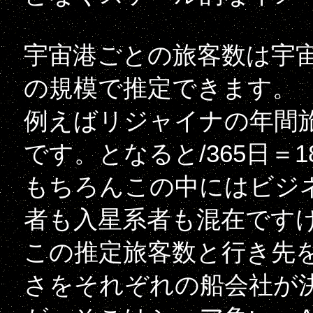
宇宙港ごとの旅客数は宇
の規模で推定できます。
例えばリジャイナの年間旅
です。となると/365日＝
もちろんこの中にはビジ
者も入星系者も混在です
この推定旅客数と行き先
さをそれぞれの船会社が