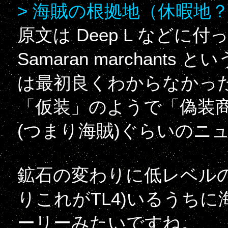
> 海賊の根拠地（休暇地
原文は Deep L など
Samaran marchants と
は最初良くわからなかっ
「仮装」のようで「偽装
(つまり海賊)ぐらいのニ
鉱石の変わりに低レベル
りこれがTL4)いるうち
ーリーみたいですね。