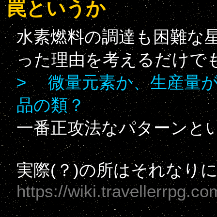
罠というか
水素燃料の調達も困難な星
った理由を考えるだけで
> 微量元素か、生産量
品の類？
一番正攻法なパターンと
実際(？)の所はそれなり
https://wiki.travellerrpg.