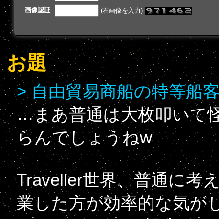
画像認証
(右画像を入力)
お題
> 自由貿易商船の特等船
…まあ普通は大枚叩いて
らんでしょうねw
Traveller世界、普通
業した方が効率的な気が