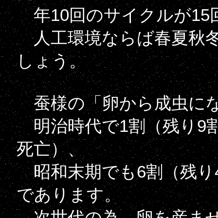
年10回のサイクルが15
人工環境ならば春夏秋冬
しょう。
蚕様の「卵から成虫にな
明治時代で1割（残り9
死亡）、
昭和末期でも6割（残り
であります。
次世代の為、卵を産ませ