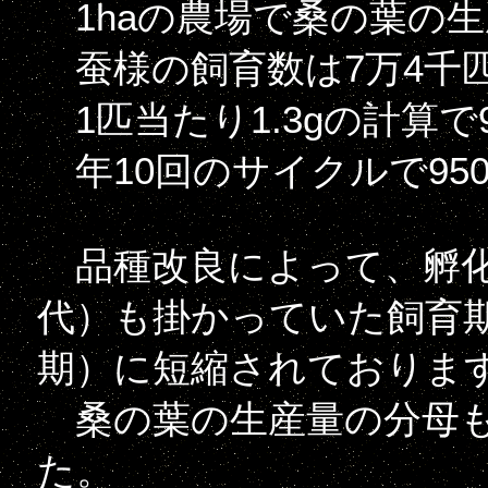
1haの農場で桑の葉の生産が1t
蚕様の飼育数は7万4千
1匹当たり1.3gの計算で
年10回のサイクルで950
品種改良によって、孵化か
代）も掛かっていた飼育期
期）に短縮されておりま
桑の葉の生産量の分母も
た。