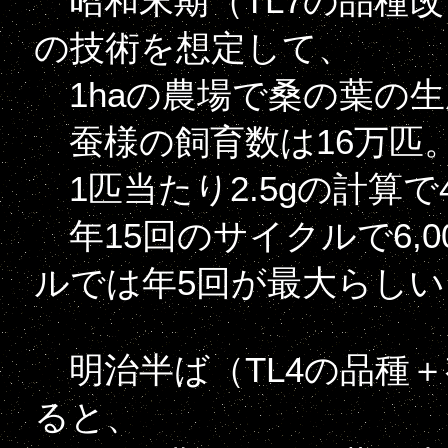
昭和末期（TL7の品種
の技術を想定して、
1haの農場で桑の葉の生産が4t
蚕様の飼育数は16万匹
1匹当たり2.5gの計算で
年15回のサイクルで6,0
ルでは年5回が最大らしい
明治半ば（TL4の品種
ると、