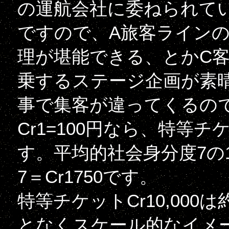
の運航会社に委ねられて
ですので、A旅客ラインの
理が堪能できる、とかC
乗するステージ企画が素
事で集客が違ってくるの
Cr1=100円なら、特等チケ
す。平均的社会身分度7の1
7＝Cr1750です。
特等チケットCr10,00
となくスケール的なイメ