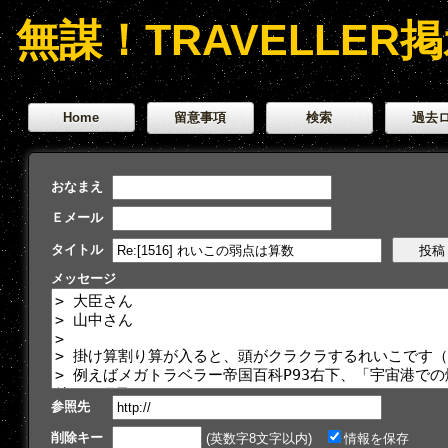
無謀！TRAVELLER
Home
留意事項
検索
過去
おなまえ
Ｅメール
タイトル
メッセージ
参照先
削除キー
(英数字8文字以内)
情報を保存