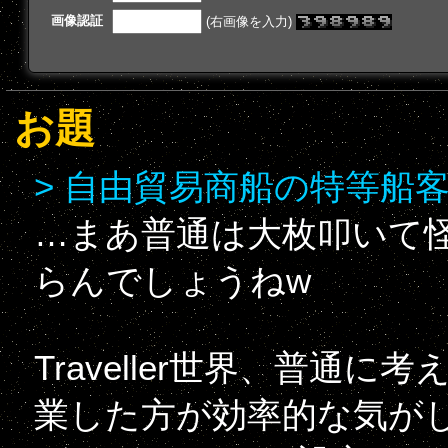
画像認証
(右画像を入力)
お題
> 自由貿易商船の特等船
…まあ普通は大枚叩いて
らんでしょうねw
Traveller世界、普通
業した方が効率的な気が