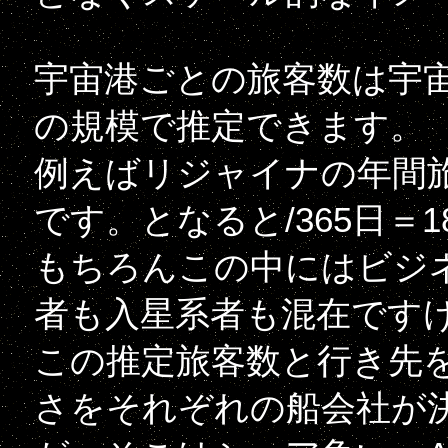
宇宙港ごとの旅客数は宇
の規模で推定できます。
例えばリジャイナの年間旅
です。となると/365日＝
もちろんこの中にはビジ
者も入星系者も混在です
この推定旅客数と行き先
さをそれぞれの船会社が