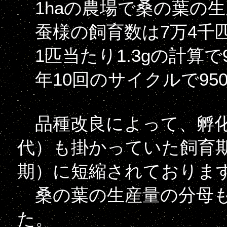
1haの農場で桑の葉の生産が1t
蚕様の飼育数は7万4千
1匹当たり1.3gの計算で
年10回のサイクルで950
品種改良によって、孵化か
代）も掛かっていた飼育期
期）に短縮されておりま
桑の葉の生産量の分母も
た。