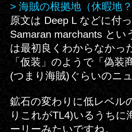
> 海賊の根拠地（休暇地
原文は Deep L など
Samaran marchants と
は最初良くわからなかっ
「仮装」のようで「偽装
(つまり海賊)ぐらいのニ
鉱石の変わりに低レベル
りこれがTL4)いるうち
ーリーみたいですね。