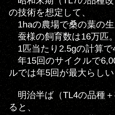
昭和末期（TL7の品種
の技術を想定して、
1haの農場で桑の葉の生産が4t
蚕様の飼育数は16万匹
1匹当たり2.5gの計算で
年15回のサイクルで6,0
ルでは年5回が最大らしい
明治半ば（TL4の品種
ると、