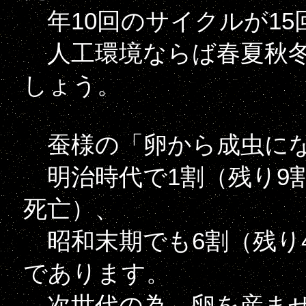
年10回のサイクルが15
人工環境ならば春夏秋冬
しょう。
蚕様の「卵から成虫にな
明治時代で1割（残り9
死亡）、
昭和末期でも6割（残り
であります。
次世代の為、卵を産ませ