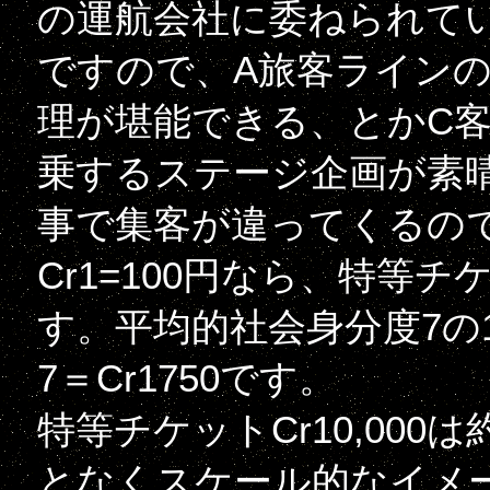
の運航会社に委ねられて
ですので、A旅客ラインの
理が堪能できる、とかC
乗するステージ企画が素
事で集客が違ってくるの
Cr1=100円なら、特等チケ
す。平均的社会身分度7の1
7＝Cr1750です。
特等チケットCr10,00
となくスケール的なイメ