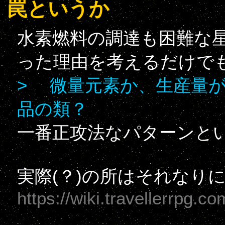
罠というか
水素燃料の調達も困難な星
った理由を考えるだけで
> 微量元素か、生産量
品の類？
一番正攻法なパターンと
実際(？)の所はそれなり
https://wiki.travellerrpg.