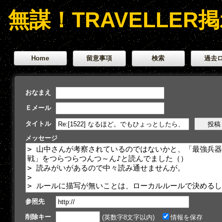
無謀！TRAVELLER
Home
留意事項
検索
過去
おなまえ
Ｅメール
タイトル
メッセージ
参照先
削除キー
(英数字8文字以内)
情報を保存