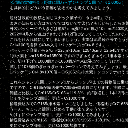
>定額の貨物料金（距離に関わらずジャンプ１回当たり1,000cr）
を具体的にどういう影響があるのかを考えてみましょう。
題材は以前の投稿と同じスナック菓子の「うま○棒」です。
まさか知らない方はおいでではないですよね？もしいらしたらお
外装パッケージの大きさは縦57ｃｍ横22ｃｍ厚さ10ｃｍの40本
2022年4月から値上げされて1本12円になってしまいましたので、
これを仕入れ値にしてしまいましょう。実際は流通経路等でもう
Cr1=100円換算で40本入り1パッケージはCr4.8です。
パッケージ容量から57cm×22cm×10cm=12540cm3=12.54Lです
1排水素トン=13.5KL=13500Lですのでぎゅうぎゅうに1排水素
が、切り下げて1000個とか1050個が本来は妥当でしょうけど。
試しに1076個のぎゅうぎゅうバージョンで考えてみましょう。最
1パッケージCr4.8×1076個＝Cr5165が1排水素トンコンテナの
これをジャンプ1回、ジャンプ1からジャンプ4までの貨物便に乗せ
ですので、Cr6165が輸送先での卸値+輸送費になります。実
卸値と比較してCr6165/Cr5165＝119.3%、約2割増し。1
じゃあジャンプ2回目。更に＋Cr1000です。
輸送費込みでCr7165/排水素トンになりました。価格比はCr7165/C
うーん、ちょっと躊躇し始める子供が出て来そうです。
めげずにジャンプ3回目。更に＋Cr1000してみましょう。
輸送費込みでCr8165、価格比Cr8165/Cr1565＝158.1%。1
更にジャンプ4回目。更にCr1000加算です。