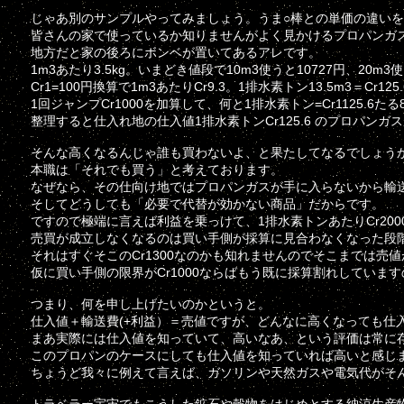
じゃあ別のサンプルやってみましょう。うま○棒との単価の違い
皆さんの家で使っているか知りませんがよく見かけるプロパンガ
地方だと家の後ろにボンベが置いてあるアレです。
1m3あたり3.5kg。いまどき値段で10m3使うと10727円、20m
Cr1=100円換算で1m3あたりCr9.3。1排水素トン13.5m3＝Cr
1回ジャンプCr1000を加算して、何と1排水素トン=Cr1125.6
整理すると仕入れ地の仕入値1排水素トンCr125.6 のプロパンガスが
そんな高くなるんじゃ誰も買わないよ、と果たしてなるでしょう
本職は「それでも買う」と考えております。
なぜなら、その仕向け地ではプロパンガスが手に入らないから輸
そしてどうしても「必要で代替が効かない商品」だからです。
ですので極端に言えば利益を乗っけて、1排水素トンあたりCr200
売買が成立しなくなるのは買い手側が採算に見合わなくなった段
それはすぐそこのCr1300なのかも知れませんのでそこまでは売
仮に買い手側の限界がCr1000ならばもう既に採算割れしていま
つまり、何を申し上げたいのかというと。
仕入値＋輸送費(+利益）＝売値ですが、どんなに高くなっても
まあ実際には仕入値を知っていて、高いなあ、という評価は常に
このプロパンのケースにしても仕入値を知っていれば高いと感じ
ちょうど我々に例えて言えば、ガソリンや天然ガスや電気代がそ
トラベラー宇宙でもこうした鉱石や穀物をはじめとする納涼生産