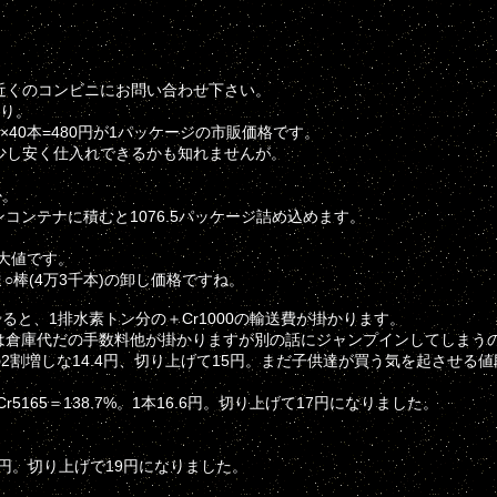
近くのコンビニにお問い合わせ下さい。
入り。
×40本=480円が1パッケージの市販価格です。
少し安く仕入れできるかも知れませんが。
か。
トンコンテナに積むと1076.5パッケージ詰め込めます。
大値です。
うま○棒(4万3千本)の卸し価格ですね。
ると、1排水素トン分の＋Cr1000の輸送費が掛かります。
際には倉庫代だの手数料他が掛かりますが別の話にジャンプインしてしまう
本12円の2割増しな14.4円、切り上げて15円。まだ子供達が買う気を起させる
r5165＝138.7%。1本16.6円。切り上げて17円になりました。
本18.9円。切り上げで19円になりました。