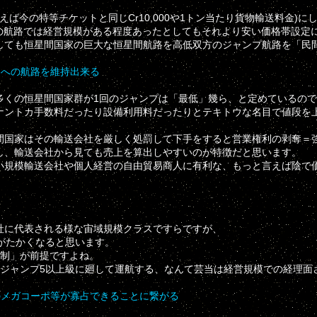
ば今の特等チケットと同じCr10,000や1トン当たり貨物輸送料金)に
スの航路では経営規模がある程度あったとしてもそれより安い価格帯設定
しても恒星間国家の巨大な恒星間航路を高低双方のジャンプ航路を「民
界への航路を維持出来る
多くの恒星間国家群が1回のジャンプは「最低」幾ら、と定めているの
ナントカ手数料だったり設備利用料だったりとテキトウな名目で値段を
間国家はその輸送会社を厳しく処罰して下手をすると営業権利の剥奪＝
し、輸送会社から見ても売上を算出しやすいのが特徴だと思います。
小規模輸送会社や個人経営の自由貿易商人に有利な、もっと言えば陰で
社に代表される様な宙域規模クラスですらですが、
がたかくなると思います。
算制」が前提ですよね。
のジャンプ5以上級に廻して運航する、なんて芸当は経営規模での経理面
のメガコーポ等が寡占できることに繋がる