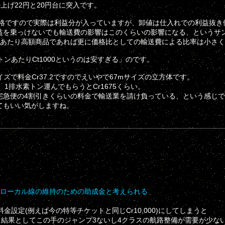
円。切り上げ22円と20円台に突入です。
価格ですので実際は利益分が入っていますが、卸値は仕入れでの利益抜き
益を乗っけないでも輸送費の影響はこのくらいの影響になる、というサ
積あたり高額商品であれば更に価格比としての輸送費による比率は小さ
ンあたりCt1000というのは安すぎる」のです。
ズで料金Cr37.2ですのでえいやで67mサイズの立方体です。
ので、1排水素トン運んでもらうとCr1675くらい。
宅急便の4割引きくらいの料金で輸送業を請け負っている、という感じ
てもいい気がしますね。
とローカル線の維持のための助成金と考えられる
設定(例えば今の特等チケットと同じCr10,000)にしてしまうと
、結果としてこの手のジャンプ3ないし4クラスの航路整備が需要が少な