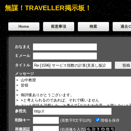
無謀！TRAVELLER掲示板！
Home
留意事項
検索
過去
おなまえ
Ｅメール
タイトル
メッセージ
参照先
削除キー
(英数字8文字以内)
情報を保存
画像認証
(右画像を入力)