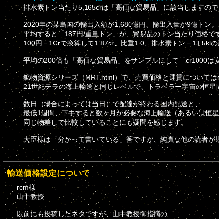
排水素トン当たり5,165crは「高価な貿易品」に該当しますの
2020年の某島国の輸出入額が1,680億円、輸出入量が9億トン。
平均すると「187円/重量トン」が、貿易品のトン当たり価格で
100円＝1Crで換算して1.87cr、比重1.0、排水素トン＝13.5
平均の200倍も「高価な貿易品」をサンプルにして「cr1000
鉱物資源シリーズ（MRT.html）で、売買価格と運賃について
21世紀テラの海上輸送と同じレベルで、トラベラー宇宙の恒星
数日（場合によっては当日）で配達が終わる国内配送と、
最低1週間、下手すると数ヶ月が必要な海上輸送（あるいは恒星
同じ物差しで比較していることにも疑問を感じます。
大臣様は「分かって書いている」筈ですが、純真な他の読者が勘
輸送価格設定について
rom様
山中教授
以前にも投稿したネタですが、山中教授御指摘の