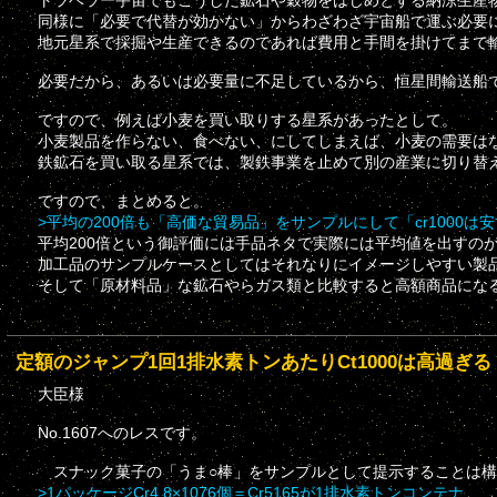
同様に「必要で代替が効かない」からわざわざ宇宙船で運ぶ必要
地元星系で採掘や生産できるのであれば費用と手間を掛けてまで
必要だから、あるいは必要量に不足しているから、恒星間輸送船
ですので、例えば小麦を買い取りする星系があったとして。
小麦製品を作らない、食べない、にしてしまえば、小麦の需要は
鉄鉱石を買い取る星系では、製鉄事業を止めて別の産業に切り替
ですので、まとめると。
>平均の200倍も「高価な貿易品」をサンプルにして「cr1000
平均200倍という御評価には手品ネタで実際には平均値を出すの
加工品のサンプルケースとしてはそれなりにイメージしやすい製
そして「原材料品」な鉱石やらガス類と比較すると高額商品にな
定額のジャンプ1回1排水素トンあたりCt1000は高過ぎる
大臣様
No.1607へのレスです。
スナック菓子の「うま○棒」をサンプルとして提示することは構
>1パッケージCr4.8×1076個＝Cr5165が1排水素トンコンテナ