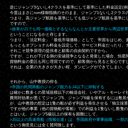
逆にジャンプ3ないし4クラスを基準にして基準にした料金設定(例え
今度はまさにrom様御指摘のそのまま、ジャンプ1ないし2クラ
つまり、高ジャンプ航路を基準にしても低ジャンプ航路を基準に
ですので、
>旅券がJ1でも同一価格とするならなんとか主要世界から周辺世
ということになるかと存じます。
つまり、「法定料金」「最低市場価格」として、帝国をはじめ、
もっともオプショナル料金を設定して、サービス料金だったり、
それこそ競争原理の提供者と顧客の自由契約ですから。
ですが、これが下げる側の安値競争となると発覚した場合、恒星
貨物料金の委託も同じ理屈ですので、顧客側から見ると安心です
それは、企業の大きさが大きい程、ダンピングができてしまい、
それから、山中教授の仰る
>帝国の民間商船のジャンプ能力をJ4以下に抑制する
は確かに数多くの星域規模以下の輸送会社、いやアル・モーレイ
費用対効果が悪くてジャンプ5、ジャンプ6級を保有するには敷居
が、山中教授の想定は1隻の船が必ず利益を発生させる「独立採
ですが他の事業（他の貨物船や客船）での利益を1隻ないし数隻
とはいえ、ジャンプ5級以上の保有を困難にして、
>J5以上の高速商船（情報伝達）は、帝国政府や軍事組織、一部
という御意見には全く賛同致します。