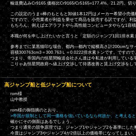
輸送費込みCr9165.価格比Cr9165/Cr5165=177.4%。21.2
この設定のうま○棒のもともと卸値1本12円はメーカー希望小売
ですので、小売業者が利益を乗せて商品を販売する訳ですが、利
もちろん、例えばエアラフトやら高性能コンピュータやらな1容
本職が何を申し上げたいかと言うと「定額のジャンプ1回1排水素ト
参考までに某黒猫印な場合、都内―都内で縦横高さ計200cmなサイ
容積300763cm3＝300.763Ｌ＝0.0222排水素トンです。です
つまり、帝国内の恒星間輸送会社さん達は今私達が利用している
こりゃあ恒星間政府へ値上げ交渉して待遇改善と賃上げ交渉をし
高ジャンプ船と低ジャンプ船について
rom様
山中教授
rom様の御指摘のとおり、
>帝国が規制として同一価格を強いているなら何故か、と考える
確かにその側面はあるでしょう。
つまり通常の競争原理では、ジャンプ1やジャンプ2を基準にした料金
今度はジャンプ3やジャンプ4が2倍以上の価格帯になってしまい