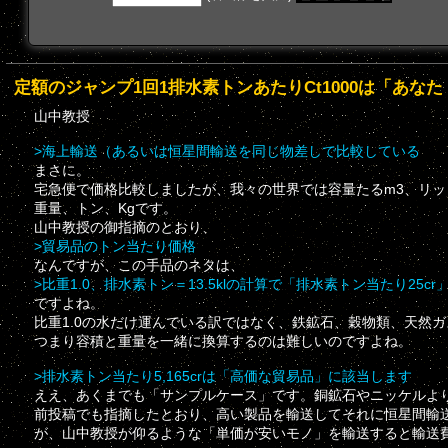
定額のジャンプ1回1排水素トンあたりCt1000は「あな
山中教授
>海上輸送（あるいは恒星間輸送を同じ物差しで比較している
まさに。
宅急便で価格比較しましたが、我々の世界では容量たるm3、リ
重量、トン、Kgです。
山中教授の御指摘のとおり、
>貿易品のトン当たり価格
なんですが、この手品のネタは、
>比重1.0、排水素トン＝13.5klの計算で「排水素トン当たり25cr
ですよね。
比重1.0の水だけ運んでいる訳ではなく、鉄鉱石、穀物類、天然
つまり容積と重量を一緒に換算するのは難しいのですよね。
>排水素トン当たり5,165crは「高価な貿易品」に該当します
ええ、あくまでも「サンプルケース」です。銅鉱石やニッケルよ
前投稿でも指摘したとおり、高い製品を輸送してそれに恒星間輸
が、山中教授が仰るような「単価が安いモノ」を輸送すると輸送