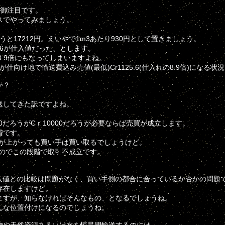
を御注目です。
スでやってみましょう。
3使うと17212円。えいやで1m3あたり930円として置きましょう。
125.6が仕入値だった、とします。
たる8.9倍にもなってしまいますよね。
仕向け地で輸送費込み売値(最低)Cr1125.6(仕入れの8.9倍)になる状
か？
送してきた訳ですよね。
0だろうがCｒ10000だろうが必要ならば売買が成立します。
階です。
値が上がっても買い手は買い取るでしょうけど。
すのでこの段階で取引不成立です。
仕入値との比較は問題がなく、買い手側の都合に合っているか否かの問題
存在しますけど。
ますが、知らなければそんなもの、となるでしょうね。
んな位置付けになるのでしょうね。
物や天然資源あるいは水を恒星間輸送するのには