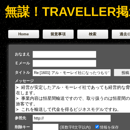
無謀！TRAVELLER
Home
留意事項
検索
過去
おなまえ
Ｅメール
タイトル
メッセージ
参照先
削除キー
(英数字8文字以内)
情報を保存