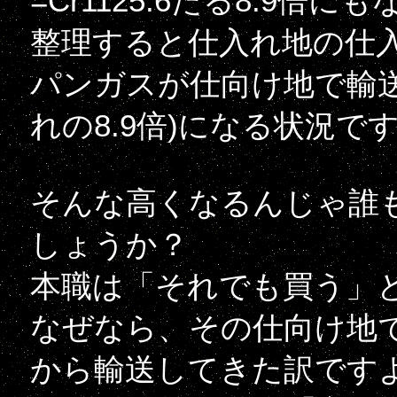
=Cr1125.6たる8.9
整理すると仕入れ地の仕入値
パンガスが仕向け地で輸送費込
れの8.9倍)になる状況で
そんな高くなるんじゃ誰
しょうか？
本職は「それでも買う」
なぜなら、その仕向け地
から輸送してきた訳です