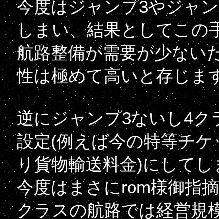
今度はジャンプ3やジャン
しまい、結果としてこの
航路整備が需要が少ない
性は極めて高いと存じま
逆にジャンプ3ないし4ク
設定(例えば今の特等チケッ
り貨物輸送料金)にしてし
今度はまさにrom様御指
クラスの航路では経営規