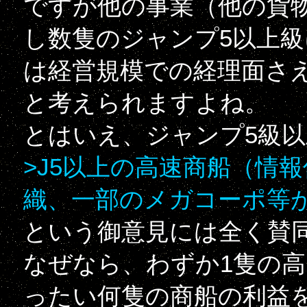
ですが他の事業（他の貨
し数隻のジャンプ5以上
は経営規模での経理面さ
と考えられますよね。
とはいえ、ジャンプ5級
>J5以上の高速商船（情
織、一部のメガコーポ等
という御意見には全く賛
なぜなら、わずか1隻の
ったい何隻の商船の利益