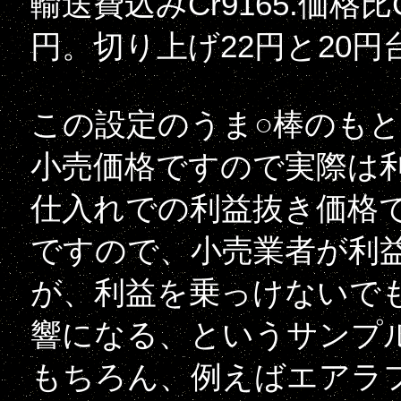
輸送費込みCr9165.価格比Cr9
円。切り上げ22円と20
この設定のうま○棒のもと
小売価格ですので実際は
仕入れでの利益抜き価格
ですので、小売業者が利
が、利益を乗っけないで
響になる、というサンプ
もちろん、例えばエアラ