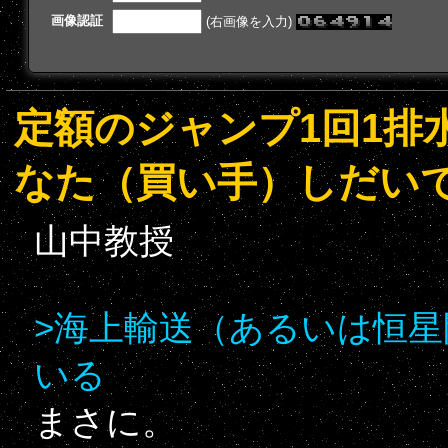
画像認証
(右画像を入力)
定額のジャンプ1回1排水
なた（買い手）しだい
山中教授
>海上輸送（あるいは恒
いる
まさに。