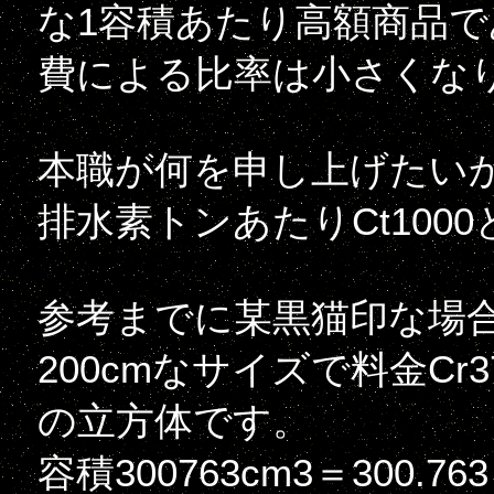
な1容積あたり高額商品
費による比率は小さくな
本職が何を申し上げたいか
排水素トンあたりCt10
参考までに某黒猫印な場
200cmなサイズで料金Cr
の立方体です。
容積300763cm3＝300.