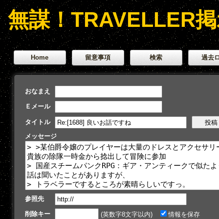
無謀！TRAVELLER
Home
留意事項
検索
過去
おなまえ
Ｅメール
タイトル
メッセージ
参照先
削除キー
(英数字8文字以内)
情報を保存