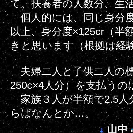
て、扶養者の人数分、生
個人的には、同じ身分度
以上、身分度×125cr（
きと思います（根拠は経
夫婦二人と子供二人の標準世
250c×4人分）を支払う
家族３人が半額で2.5人分
らばなんとか…。
山中