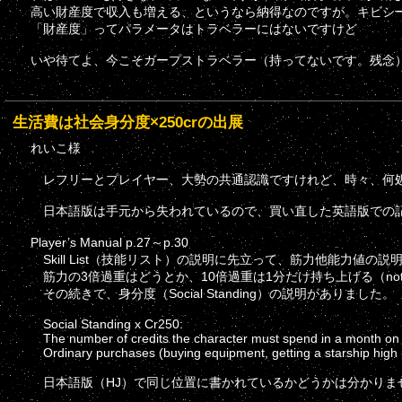
高い財産度で収入も増える、というなら納得なのですが。キビシ
「財産度」ってパラメータはトラベラーにはないですけど
いや待てよ、今こそガープストラベラー（持ってないです。残念
生活費は社会身分度×250crの出展
れいこ様
レフリーとプレイヤー、大勢の共通認識ですけれど、時々、何処
日本語版は手元から失われているので、買い直した英語版での
Player’s Manual p.27～p.30
Skill List（技能リスト）の説明に先立って、筋力他能力値の
筋力の3倍過重はどうとか、10倍過重は1分だけ持ち上げる（no
その続きで、身分度（Social Standing）の説明がありました。
Social Standing x Cr250:
The number of credits the character must spend in a month on up
Ordinary purchases (buying equipment, getting a starship high pa
日本語版（HJ）で同じ位置に書かれているかどうかは分かりま