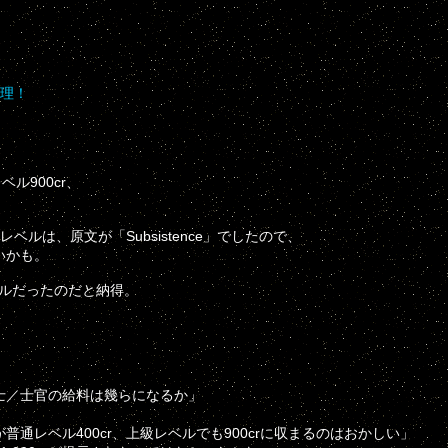
道理！
。
ベル900cr、
は、原文が「Subsistence」でしたので、
いかも。
ベルだったのだと納得。
士／士官の給料は幾らになるか」
レベル400cr、上級レベルでも900crに収まるのはおかしい」