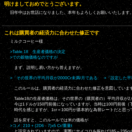
明けましておめでとうございます。
旧年中はお世話になりました。本年もよろしくお願いいたします
これは購買者の経済力に合わせた修正です
ミルクコーヒー様
>Table.18 生産者価格の決定
>での穀物価格なのですが
まず、説明し易い方から答えますが。
>「その世界の平均月収が2000Cr未満/月である: ×「設定した平均
このルールは、購買者の経済力に合わせた修正を意図していま
Table18の生産者価格は、その世界の（購買者の）平均月収が2,
今は1ドルが150円前後になっていますが、当時は100円前後（
時代を感じますが、1cr＝100円が基本的な為替レートだと思っ
話を戻すと、このルールでは米の価格が
>コメ: 210 + (2D6 - 7)x5 Cr/重量t
と設定されていますので、実際にサイコロを振れば185～235cr/ton 