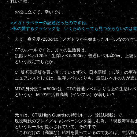
れいこ様
お役に立てて、幸いです。
>メガトラベラーの記述だったのですね。
>私の愛するクラシックを、いくらめくっても見つからないのは
ええ、身分度×250crは、メガトラから始まったルールなのです
CTのルールですと、月々の生活費は、
飢餓レベル120cr、生存レベル300cr、普通レベル400cr、上級レ
という設定でしたか。
CT版も英語版を買い直していますが、日本語版（HJ訳）の生存レベル
ニュアンスとしては、生存レベルよりも、最低レベルの方が近
MTの身分度２＝500crは、CTの普通レベルよりも上の生活レ
というか、MTの生活費高騰（インフレ）が著しい？
元々は、CT版High Guardsの特別ルール（雑誌掲載）で、
現役時代のプレイ／キャンペーンンを楽しむ為、「現役海軍兵
というルールが提示されていて、その中で
「これだけの（高額な）給料を貰っているのであれば、生活費が普通