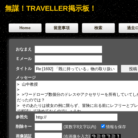
無謀！TRAVELLER掲示板！
Home
留意事項
検索
過去
おなまえ
Ｅメール
タイトル
メッセージ
参照先
削除キー
(英数字8文字以内)
情報を保存
画像認証
(右画像を入力)