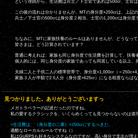
という理由から、生活費は兵士／下士官であれば500cr、士官は1
この後の流れは分かりませんが、MTの身分度×250crは、上
兵士／下士官の500crは身分度２相当、士官の1,200crは身分
ちなみに、MTに家族扶養のルールはありませんが、どうなって
皆さまは、どう計算されています？
普通に考えれば、家族も同じ身分度で生活費を計算して、扶養
個人的には、同じ身分度の家族であっても同居している以上、身分
夫婦二人と子供二人の標準世帯で、身分度×1,000cr（＝250c
家族３人が半額で2.5人分（身分度×625cr）になる程度ならば
見つかりました。ありがとうございますっ
メガトラベラーの記述だったのですね。
私の愛するクラシックを、いくらめくっても見つからないのは道
>生活費は、（身分度の二乗｝×250crにするべきだ。
過酷なローカルルールですね（）
私はGURPSも好きなシステムなのですが、高い身分で支出が増