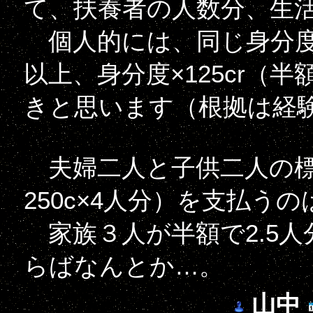
て、扶養者の人数分、生
個人的には、同じ身分度
以上、身分度×125cr（
きと思います（根拠は経
夫婦二人と子供二人の標準世
250c×4人分）を支払う
家族３人が半額で2.5人分
らばなんとか…。
山中