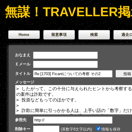
無謀！TRAVELLER
Home
留意事項
検索
過去
おなまえ
Ｅメール
タイトル
メッセージ
参照先
削除キー
(英数字8文字以内)
情報を保存