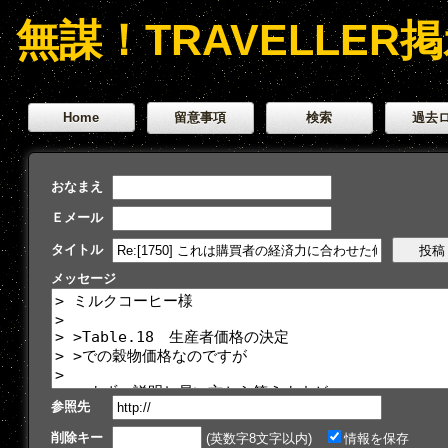
無謀！TRAVELLER
Home
留意事項
検索
過去
おなまえ
Ｅメール
タイトル
メッセージ
参照先
削除キー
(英数字8文字以内)
情報を保存