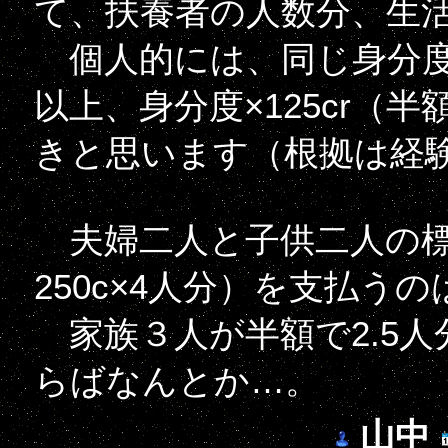
て、扶養者の人数分、生
個人的には、同じ身分度
以上、身分度×125cr（
きと思います（根拠は経
夫婦二人と子供二人の標準世
250c×4人分）を支払う
家族３人が半額で2.5人分
らばなんとか…。
山中