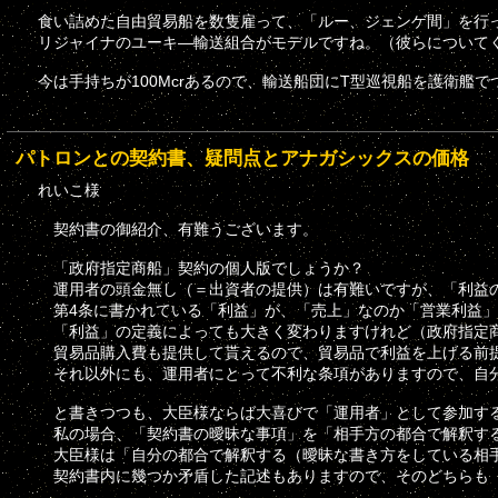
食い詰めた自由貿易船を数隻雇って、「ルー、ジェンゲ間」を行
リジャイナのユーキ―輸送組合がモデルですね。（彼らについて
今は手持ちが100Mcrあるので、輸送船団にT型巡視船を護衛艦
パトロンとの契約書、疑問点とアナガシックスの価格
れいこ様
契約書の御紹介、有難うございます。
「政府指定商船」契約の個人版でしょうか？
運用者の頭金無し（＝出資者の提供）は有難いですが、「利益の
第4条に書かれている「利益」が、「売上」なのか「営業利益」
「利益」の定義によっても大きく変わりますけれど（政府指定商
貿易品購入費も提供して貰えるので、貿易品で利益を上げる前
それ以外にも、運用者にとって不利な条項がありますので、自分
と書きつつも、大臣様ならば大喜びで「運用者」として参加す
私の場合、「契約書の曖昧な事項」を「相手方の都合で解釈する
大臣様は「自分の都合で解釈する（曖昧な書き方をしている相
契約書内に幾つか矛盾した記述もありますので、そのどちらも「