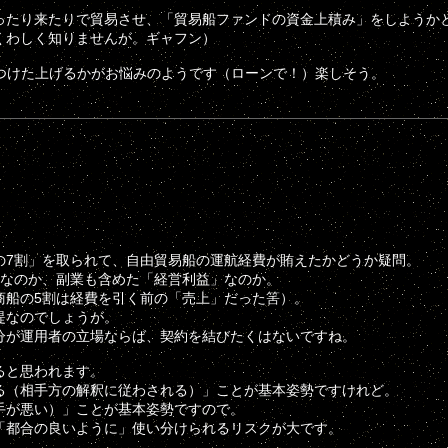
ったり来たりで貿易させ、「貿易船ファンドの資金上積み」をしようか
くわしく知りませんが。ギャフン）
でつけた上げるかがお悩みのようです（ローンで！）楽しそう。
7割」を取られて、自由貿易船の運航経費が賄えたかどうか疑問。
なのか、副業も含めた「経営利益」なのか。
船の5割は経費を引く前の「売上」だった筈）。
提なのでしょうが。
が運用者の立場ならば、契約を結びたくはないですね。
ると思われます。
（相手方の解釈に従わされる）」ことが基本姿勢ですけれど。
手が悪い）」ことが基本姿勢ですので。
都合の良いように」使い分けられるリスクが大です。