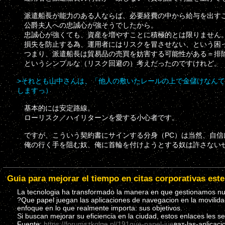
派遣船長が能力のある人ならば、必要経費の中から給与を出すこ
公爵夫人への忠誠心が強そうでしたから。
忠誠心が強くても、資産を増やすことに積極的とは限りません
損失を防止する為、運用者にはリスクを冒させない、という困
つまり、派遣船長は貿易品の売買を妨害する可能性がある＝排
というシンプルな（リスク回避の）考えだったのですけれど。
>それとも山中さんは、「他人の敷いたレールの上で金儲けなん
しますっ）
基本的には安定路線。
ローリスク／ハイリターンを愛する小心者です。
ですが、こういう契約書にサインする分身（PC）は当然、自信
俺の行く手を阻む奴、俺に首輪を付けようとする奴は許さない
Guia para mejorar el tiempo en citas corporativas este
La tecnologia ha transformado la manera en que gestionamos nues
?Que papel juegan las aplicaciones de navegacion en la movilida
enfoque en lo que realmente importa: sus objetivos.
Si buscan mejorar su eficiencia en la ciudad, estos enlaces les s
Fuente;
https://forumszkolne.pl/191que-papel-jue
ват-las-aplicac