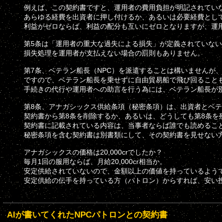
例えば、この契約書ですと、運用者の費用負担が明記されてい
あらゆる経費を出資者に押し付けるか、あるいは必要経費とし
利益がゼロならば、利益の配分も互いにゼロとなりますが、運用者は
第5条は「運用者の重大な過失による損失」が定義されていない
損失処理を運用者が支払えない場合の罰則もありません。
第7条、ベテラン船長（NPC）を派遣することは構いませんが
ですので、ベテラン船長を乗せずに自由貿易船で飛び回ること
手続きの代行や運用者への助言を行う為には、ベテラン船長が
第8条、アナガシックス供給条項（秘密条項）は、出資者とベテ
契約書から第8条を削除するか、あるいは、どうしても第8条を
契約書に記載されている内容は、当事者ならば誰でも読めるこ
秘密条項を含む契約書は別書類にして、その契約書を見せない
アナガシックスの価格は20,000crでしたか？
毎月1回の服用ならば、月給20,000cr相当か。
安定供給されていないので、金額以上の価値を持っているよう
安定供給の伝手を持っている方（パトロン）からすれば、安い
AIが書いてくれたNPCパトロンとの契約書