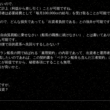
ないので、
て計上（利益から差し引く）ことが可能ですね。
必要経費として「毎月100,000crの給与」を受け取ることが可能
ので、どんな損失であっても「出資者負担である」との強弁が可能です
、自由貿易船に乗せなさい（船長の職務に就けなさい）、とは書いてあ
も可能です。
別便で目的星系へ先回りするしかない？
ラン船長の間で結ばれる「雇用契約」の内容であって、出資者と運用者
残したいのであれば、この契約書を「ベテラン船長も含んだ三者契約」
とが前提ですから、秘密条項にすることも無理。
方が良いかと。
ですが。
投資？