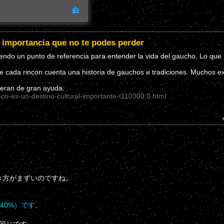
u importancia que no te podes perder
siendo un punto de referencia para entender la vida del gaucho. Lo que
 cada rincon cuenta una historia de gauchos и tradiciones. Muchos ex
seran de gran ayuda:
co-es-un-destino-cultural-importante-t110300.0.html
き方がまずいのですね。
～40%）です。