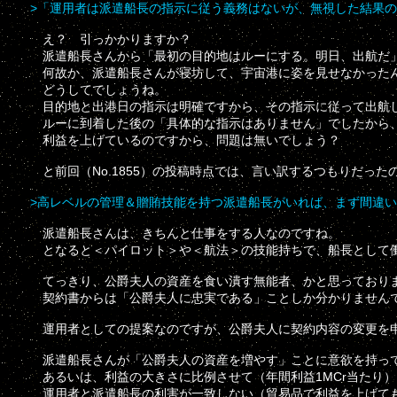
>「運用者は派遣船長の指示に従う義務はないが、無視した結果
え？ 引っかかりますか？
派遣船長さんから「最初の目的地はルーにする。明日、出航だ
何故か、派遣船長さんが寝坊して、宇宙港に姿を見せなかった
どうしてでしょうね。
目的地と出港日の指示は明確ですから、その指示に従って出航
ルーに到着した後の「具体的な指示はありません」でしたから
利益を上げているのですから、問題は無いでしょう？
と前回（No.1855）の投稿時点では、言い訳するつもりだった
>高レベルの管理＆贈賄技能を持つ派遣船長がいれば、まず間違
派遣船長さんは、きちんと仕事をする人なのですね。
となると＜パイロット＞や＜航法＞の技能持ちで、船長として
てっきり、公爵夫人の資産を食い潰す無能者、かと思っており
契約書からは「公爵夫人に忠実である」ことしか分かりません
運用者としての提案なのですが、公爵夫人に契約内容の変更を
派遣船長さんが「公爵夫人の資産を増やす」ことに意欲を持って
あるいは、利益の大きさに比例させて（年間利益1MCr当たり）
運用者と派遣船長の利害が一致しない（貿易品で利益を上げても