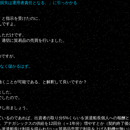
の損失は運用者責任となる。」に引っかかる
」と指示を受けたのに、
んですよ。
しただけです。
、適切に貿易品の売買を行いました。
のですが。
いなく儲かるはず。
働くことが可能である、と解釈して良いですか？
ました。
でしたので。
申し出ましょう。
いるのであれば、出資者の取り分5%くらいを派遣船長個人への報酬と
、アナガシックスの供給を12回分（＝1年分）増やすとか（契約終了後
派遣船長は利益を得られない＝貿易品売買で利益を上げる動機が無い