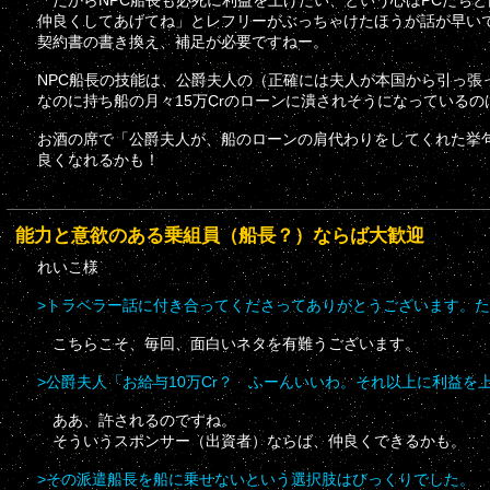
「だからNPC船長も必死に利益を上げたい、という心はPCたち
仲良くしてあげてね」とレフリーがぶっちゃけたほうが話が早い
契約書の書き換え、補足が必要ですねー。
NPC船長の技能は、公爵夫人の（正確には夫人が本国から引っ張
なのに持ち船の月々15万Crのローンに潰されそうになっている
お酒の席で「公爵夫人が、船のローンの肩代わりをしてくれた挙
良くなれるかも！
能力と意欲のある乗組員（船長？）ならば大歓迎
れいこ様
>トラベラー話に付き合ってくださってありがとうございます。
こちらこそ、毎回、面白いネタを有難うございます。
>公爵夫人「お給与10万Cr？ ふーんいいわ。それ以上に利益を
ああ、許されるのですね。
そういうスポンサー（出資者）ならば、仲良くできるかも。
>その派遣船長を船に乗せないという選択肢はびっくりでした。