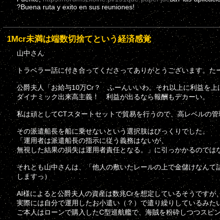
?Buena ruta y exito en sus reuniones!
1Mcr未満は端数切捨てという経済感覚
山中さん
トラベラー話に付き合ってくださってありがとうございます。た
公爵夫人「お給与10万Cr？ ふーんいいわ。それ以上に利益を
ダイナミック出来高主義！ 利益が出るなら報酬もデカーい。
私は頑としてCTスタートセットで貿易を行うので、高レベルの
その派遣船長を船に乗せないという選択肢はびっくりでした。
「運用者は派遣船長の指示に従う義務はないが、
無視した結果の損失は運用者責任となる。」に引っかかるのでは
それとも山中さんは、「他人の敷いたレールの上で金儲けなんて
しますっ）
AI様によると公爵夫人の資産は数兆Crを想定しているそうですが
実際には自分で運用したお小遣い（？）で遣り繰りしているみた
ご本人はローンで購入したC型巡航艦で、海賊を粉砕しつつスピ