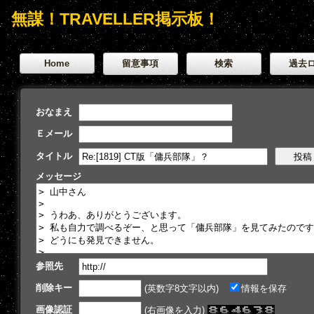
無謀！TRAVELLER掲示板！
Home
留意事項
検索
過去
おなまえ
Ｅメール
タイトル
メッセージ
参照先
削除キー
(英数字8文字以内)
情報を保存
画像認証
(右画像を入力)