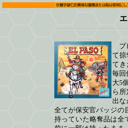
エ
プレ
て掠
てき
毎回
大5
ら所
出な
全てが保安官バッジの
持っていた略奪品は全