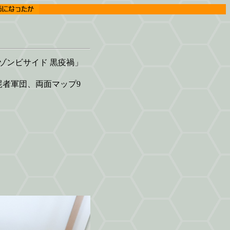
）
ンビサイド 黒疫禍」
屍者軍団、両面マップ9