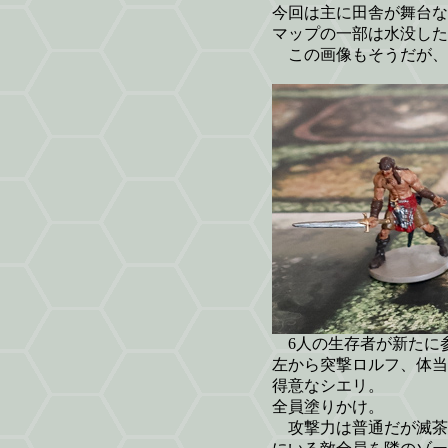
今回は主に田舎が舞台な
マップの一部は水没した
この画像もそうだが、
6人の生存者が新たに
左から突撃ロルフ、体当
得意なシエリ。
全員塗りかけ。
攻撃力は普通だが滅茶