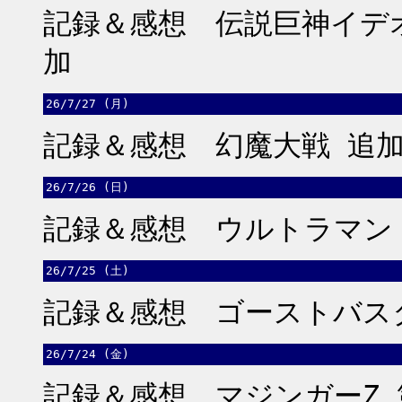
記録＆感想 伝説巨神イデオ
加
26/7/27 (月)
記録＆感想 幻魔大戦 追
26/7/26 (日)
記録＆感想 ウルトラマン 
26/7/25 (土)
記録＆感想 ゴーストバス
26/7/24 (金)
記録＆感想 マジンガーZ 