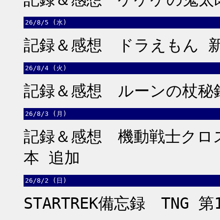
26/8/5 (水)
記録＆感想 ドラえもん 
26/8/4 (火)
記録＆感想 ルーンの杖秘録
26/8/3 (月)
記録＆感想 機動戦士クロ
本 追加
26/8/2 (日)
STARTREK備忘録 TNG