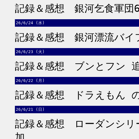
記録＆感想 銀河乞食軍団6
26/6/24 (水)
記録＆感想 銀河漂流バイフ
26/6/23 (火)
記録＆感想 ブンとフン 
26/6/22 (月)
記録＆感想 ドラえもん 
26/6/21 (日)
記録＆感想 ローダンシリー
加