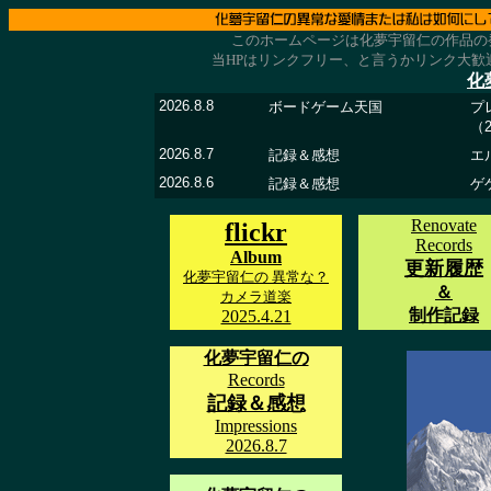
このホームページは化夢宇留仁の作品の
当HPはリンクフリー、と言うかリンク大歓迎で
化
2026.8.8
ボードゲーム天国
プレ
（
2026.8.7
記録＆感想
エ
2026.8.6
記録＆感想
ゲ
Renovate
flickr
Records
Album
更新履歴
化夢宇留仁の 異常な？
＆
カメラ道楽
制作記録
2025.4.21
化夢宇留仁の
Records
記録＆感想
Impressions
2026.8.7