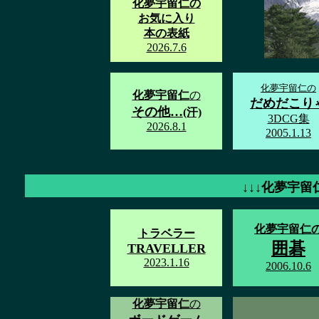
化夢宇留仁の
お気に入り
本の表紙
2026.7.6
化夢宇留仁の
化夢宇留仁
の
だめだこり
その他…
(汗)
3DCG集
2026.8.1
2005.1.13
↓↓↓化夢宇留
化夢宇留仁
トラベラー
囲碁
TRAVELLER
2023.1.16
2006.10.6
化夢宇留仁
の