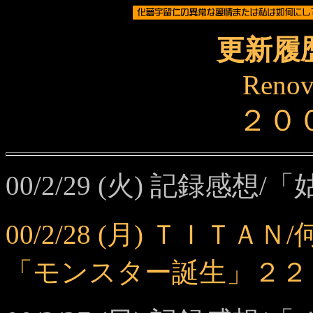
更新履
Renov
２０
00/2/29 (火) 記録感
00/2/28 (月) ＴＩ
「モンスター誕生」２２