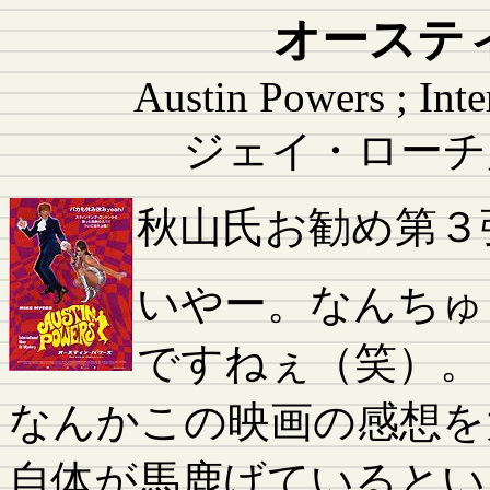
オーステ
Austin Powers ; Int
ジェイ・ローチ監
秋山氏お勧め第３
いやー。なんちゅ
ですねぇ（笑）。
なんかこの映画の感想を
自体が馬鹿げているとい