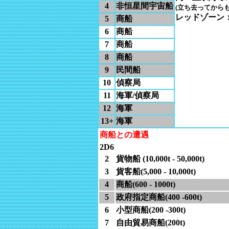
4
非恒星間宇宙船
(立ち去ってから
レッドゾーン：
5
商船
6
商船
7
商船
8
商船
9
民間船
10
偵察局
11
海軍/偵察局
12
海軍
13+
海軍
商船との遭遇
2D6
2
貨物船 (10,000t - 50,000t)
3
貨客船(5,000 - 10,000t)
4
商船(600 - 1000t)
5
政府指定商船(400 -600t)
6
小型商船(200 -300t)
7
自由貿易商船(200t)