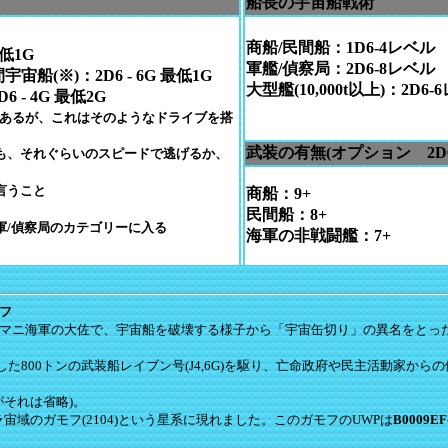
船長の宇宙船戦術
商船/民間船：1D6-4レベル
最低1G
軍艦/偵察局：2D6-8レベル
船(※)：2D6 - 6G 最低1G
大型艦(10,000t以上)：2D6
 - 4G 最低2G
もあるが、これはそのようなドライブを搭
武装の有無(オプション 2D6
も、それぐらいのスピードで逃げるか、
言うこと
商船：9+
民間船：8+
軍/偵察局のカテゴリーに入る
海軍の非戦闘艦：7+
モフ
ロマニ海軍の大佐で、宇宙船を破壊する様子から「宇宙缶切り」の異名をとっ
た800トンの武装船レイブン号(J4,6G)を駆り、亡命政府や民主活動家か
それは省略)。
域のガモフ(2104)という星系に現れました。このガモフのUWPは
B0009EF