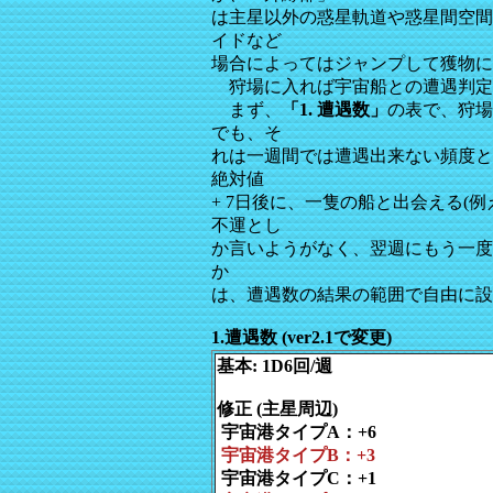
は主星以外の惑星軌道や惑星間空間
イドなど
場合によってはジャンプして獲物に
狩場に入れば宇宙船との遭遇判定
まず、
「1. 遭遇数」
の表で、狩場
でも、そ
れは一週間では遭遇出来ない頻度と
絶対値
+ 7日後に、一隻の船と出会える(
不運とし
か言いようがなく、翌週にもう一度
か
は、遭遇数の結果の範囲で自由に設
1.遭遇数 (ver2.1で変更)
基本: 1D6回/週
修正 (主星周辺)
宇宙港タイプA：+6
宇宙港タイプB：+3
宇宙港タイプC：+1