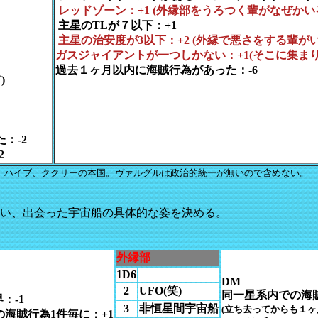
レッドゾーン：+1 (外縁部をうろつく輩がなぜかい
主星のTLが７以下：+1
主星の治安度が3以下：+2 (外縁で悪さをする輩がい
ガスジャイアントが一つしかない：+1(そこに集まり
過去１ヶ月以内に海賊行為があった：-6
)
：-2
2
ン、ハイブ、ククリーの本国。ヴァルグルは政治的統一が無いので含めない。
い、出会った宇宙船の具体的な姿を決める。
外縁部
1D6
DM
2
UFO(笑)
同一星系内での海賊
：-1
3
非恒星間宇宙船
(立ち去ってからも１ヶ
海賊行為1件毎に：+1