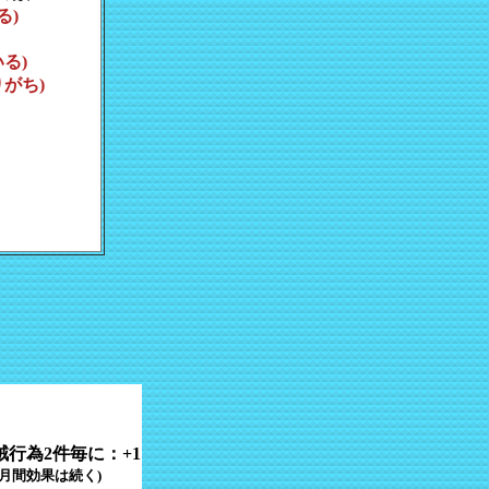
る)
る)
がち)
行為2件毎に：+1
月間効果は続く)