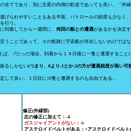
の全てであり、別に主星の内側の軌道であっても良い。「外縁
逃げられやすいこともある半面、パトロールの頻度も少なく、
を行う。
に到着してから一週間に、
何回の船との遭遇
があるかを決定す
言うことであって、その航路に宇宙船が存在しないわけではな
例えば、-7だっだ場合、到着から１４日後に一隻と遭遇すること
振るしかない
(つまり、0より-1とか-2の方が遭遇頻度が高い可
定して良い。１日目に10隻と遭遇するのも自由である。
修正(外縁部)
左の修正に加えて：-4
ガスジャイアントがない：-6
アステロイドベルトがある：+アステロイドベルト