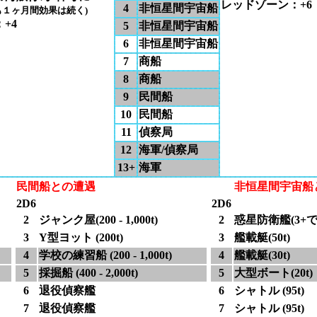
レッドゾーン：+6
4
非恒星間宇宙船
も１ヶ月間効果は続く)
+4
5
非恒星間宇宙船
6
非恒星間宇宙船
7
商船
8
商船
9
民間船
10
民間船
11
偵察局
12
海軍/偵察局
13+
海軍
民間船との遭遇
非恒星間宇宙船
2D6
2D6
2
ジャンク屋(200 - 1,000t)
2
惑星防衛艦(3+で
3
Y型ヨット (200t)
3
艦載艇(50t)
4
学校の練習船 (200 - 1,000t)
4
艦載艇(30t)
5
採掘船 (400 - 2,000t)
5
大型ボート(20t)
6
退役偵察艦
6
シャトル (95t)
7
退役偵察艦
7
シャトル (95t)