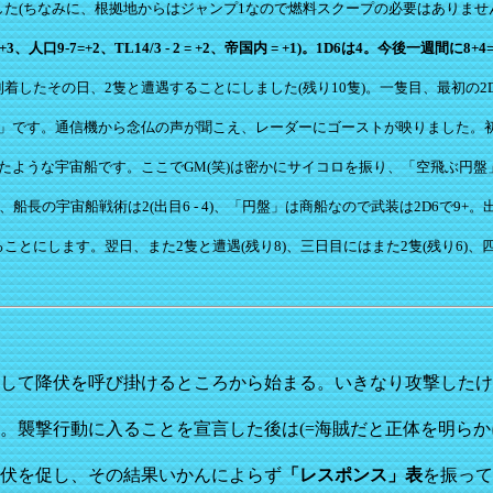
た(ちなみに、根拠地からはジャンプ1なので燃料スクープの必要はありませ
人口9-7=+2、TL14/3 - 2 = +2、帝国内 = +1)。1D6は4。今後一週間に8+4
たその日、2隻と遭遇することにしました(残り10隻)。一隻目、最初の2D6
」です。通信機から念仏の声が聞こえ、レーダーにゴーストが映りました。初
たような宇宙船です。ここでGM(笑)は密かにサイコロを振り、「空飛ぶ円
の1G、船長の宇宙船戦術は2(出目6 - 4)、「円盤」は商船なので武装は2D6で
とにします。翌日、また2隻と遭遇(残り8)、三日目にはまた2隻(残り6)、四日
して降伏を呼び掛けるところから始まる。いきなり攻撃したけ
。襲撃行動に入ることを宣言した後は(=海賊だと正体を明らか
伏を促し、その結果いかんによらず
「レスポンス」表
を振って