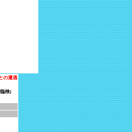
との遭遇
臨検)