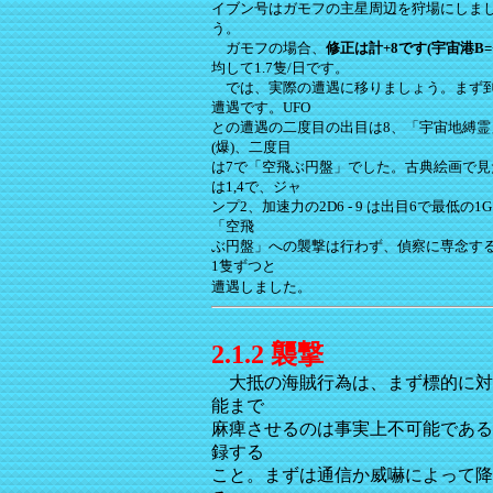
イブン号はガモフの主星周辺を狩場にしまし
う。
ガモフの場合、
修正は計+8です(宇宙港B=+3、
均して1.7隻/日です。
では、実際の遭遇に移りましょう。まず到着し
遭遇です。UFO
との遭遇の二度目の出目は8、「宇宙地縛霊
(爆)、二度目
は7で「空飛ぶ円盤」でした。古典絵画で見
は1,4で、ジャ
ンプ2、加速力の2D6 - 9 は出目6で最低
「空飛
ぶ円盤」への襲撃は行わず、偵察に専念するこ
1隻ずつと
遭遇しました。
2.1.2 襲撃
大抵の海賊行為は、
まず標的に対
能まで
麻痺させるのは事実上不可能である
録する
こと。まずは通信か威嚇によって降