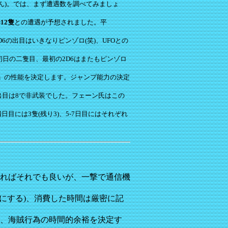
ん)。では、まず遭遇数を調べてみましょ
=12隻
との遭遇が予想されました。平
の出目はいきなりピンゾロ(笑)、UFOとの
日の二隻目、最初の2D6はまたもピンゾロ
盤」の性能を決定します。ジャンプ能力の決定
9+。出目は8で非武装でした。フェーン氏はこの
目には3隻(残り3)、5-7日目にはそれぞれ
ればそれでも良いが、一撃で通信機
にする)、消費した時間は厳密に記
、海賊行為の時間的余裕を決定す