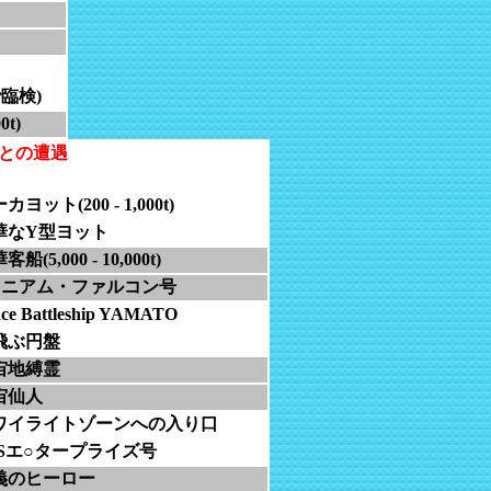
臨検)
0t)
)との遭遇
カヨット(200 - 1,000t)
華なY型ヨット
船(5,000 - 10,000t)
○ニアム・ファルコン号
ce Battleship YAMATO
飛ぶ円盤
宙地縛霊
宙仙人
ワイライトゾーンへの入り口
SSエ○タープライズ号
義のヒーロー