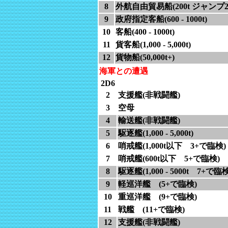
8
外航自由貿易船(200t ジャンプ2
9
政府指定客船(600 - 1000t)
10
客船(400 - 1000t)
11
貨客船(1,000 - 5,000t)
12
貨物船(50,000t+)
海軍との遭遇
2D6
2
支援艦(非戦闘艦)
3
空母
4
輸送艦(非戦闘艦)
5
駆逐艦(1,000 - 5,000t)
6
哨戒艦(1,000t以下 3+で臨検)
7
哨戒艦(600t以下 5+で臨検)
8
駆逐艦(1,000 - 5000t 7+で臨検
9
軽巡洋艦 (5+で臨検)
10
重巡洋艦 (9+で臨検)
11
戦艦 (11+で臨検)
12
支援艦(非戦闘艦)