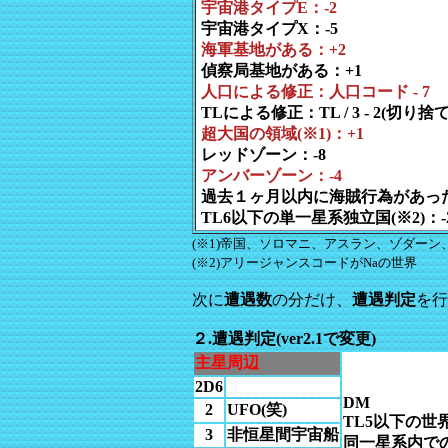
宇宙港タイプE：-2
宇宙港タイプX：-5
海軍基地がある：+2
偵察局基地がある：+1
人口による修正：人口コード - 7
TLによる修正：TL / 3 - 2(切り捨て
超大国の領域(※1)：+1
レッドゾーン：-8
アンバーゾーン：-4
過去１ヶ月以内に海賊行為があった
TL6以下の単一星系独立国(※2)：-
(※1)帝国、ソロマニ、アスラン、ゾダー
(※2)アリージャンスコードがNaの世界
次に
遭遇数
の分だけ、
遭遇判定
を行
２.遭遇判定(ver2.1で変更)
主星周辺
2D6
DM
2
UFO(笑)
TL5以下の世界
3
非恒星間宇宙船
同一星系内での