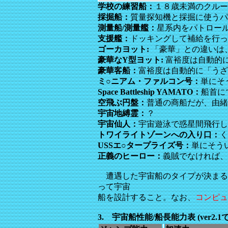
学校の練習船：
１８歳未満のクルー
採掘船：
質量探知機と採掘に使うパ
測量船/測量艦：
星系内をパトロー
支援艦：
ドッキングして補給を行っ
ゴーカヨット:
「豪華」との違いは
豪華なY型ヨット:
富裕度は自動的に
豪華客船：
富裕度は自動的に「うざ
ミ○ニアム・ファルコン号：
単にそ
Space Battleship YAMATO：
船首に
空飛ぶ円盤：
普通の商船だが、由緒
宇宙地縛霊：
？
宇宙仙人：
宇宙遊泳で惑星間飛行し
トワイライトゾーンへの入り口：
く
USSエ○タープライズ号：
単にそうい
正義のヒーロー：
義賊でなければ、
遭遇した宇宙船のタイプが決まる
って宇宙
船を設計すること。なお、
コンピュ
3. 宇宙船性能/船長能力表 (ver2.