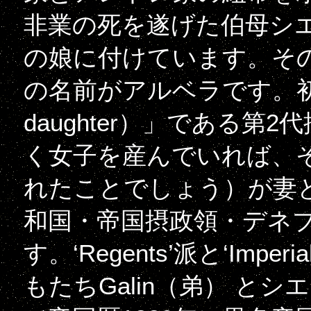
非業の死を遂げた伯母シエン
の娘に付けています。そ
の名前がアルベラです。初
daughter）」である
く女子を産んでいれば、
れたことでしょう）が妻
和国・帝国摂政領・デネ
す。‘Regents’派と‘Im
もたちGalin（弟） と