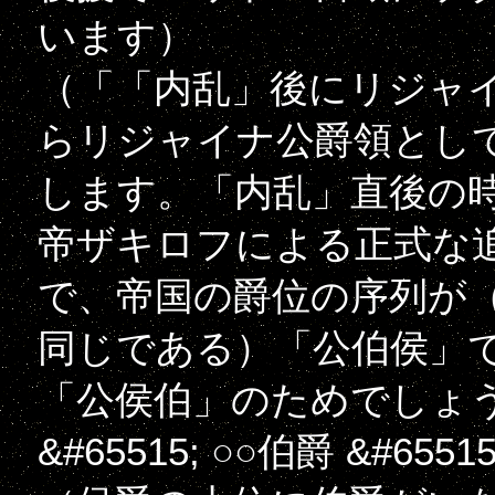
います）
（「「内乱」後にリジャ
らリジャイナ公爵領とし
します。「内乱」直後の
帝ザキロフによる正式な追
で、帝国の爵位の序列が
同じである）「公伯侯」
「公侯伯」のためでしょ
&#65515; ○○伯爵 &#