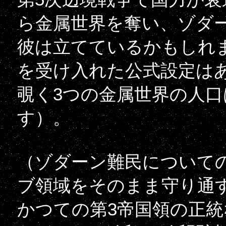
ら金属世界を奪い、ゾダ
彼は立てているかもしれ
を受け入れた公式設定は
覗く3つの金属世界の人
す）。
（ゾダーン難民について
ブ領域をそのまま守り通す現
かつての第3帝国領の正