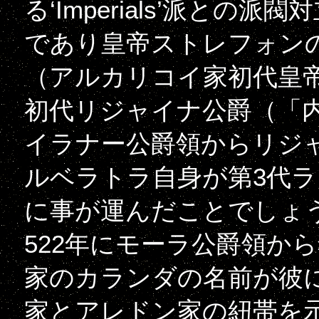
る‘Imperials’派と
であり皇帝ストレフォン
（アルカリコイ家初代皇
初代リジャイナ公爵（「
イラナー公爵領からリジ
ルベラトラ自身が第3代
に事が運んだことでしょ
522年にモーラ公爵領か
家のカランダの名前が彼
家とアレドン家の紐帯を