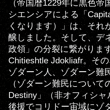
（帝国暦1229年に黒色
シエンシアによる「Capit
くなります）」は、それ
醸しました。そして、デ
政領」の分裂に繋がります）
Chitieshtle Jdokl
ゾダーン人、ゾダーン難
（ゾダーン難民についての追
Destiny」（非オフィ
後援でコリドー宙域にゾ