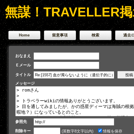
無謀！TRAVELLER
Home
留意事項
検索
過去
おなまえ
Ｅメール
タイトル
メッセージ
参照先
削除キー
(英数字8文字以内)
情報を保存