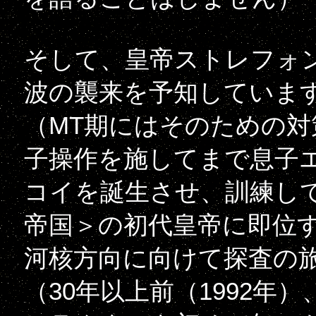
そして、皇帝ストレフォ
波の襲来を予知していま
（MT期にはそのための
子操作を施してまで息子
コイを誕生させ、訓練し
帝国＞の初代皇帝に即位
河核方向に向けて探査の
（30年以上前（1992年）、Ave