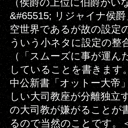
（侯爵の上位に伯爵がい
&#65515; リジャイ
空世界であるが故の設定
ういう小ネタに設定の整
（「スムーズに事が運ん
していることを書きます。
中公新書「オットー大帝
しい大司教座が分離独立
の大司教が嫌がることが
るので当然のことです。