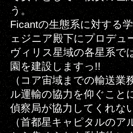
う。
Ficantの生態系に対す
ェジニア殿下にプロデュー
ヴィリス星域の各星系ではな
園を建設しますっ!!
（コア宙域までの輸送業
ル運輸の協力を仰ぐこと
偵察局が協力してくれな
（首都星キャピタルのア