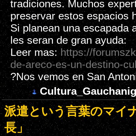
tradiciones. Muchos exper
preservar estos espacios h
Si planean una escapada a
les seran de gran ayuda:
Leer mas:
https://forumsz
de-areco-es-un-destino-cul
?Nos vemos en San Antoni
Cultura_Gauchani
派遣という言葉のマイナ
長」