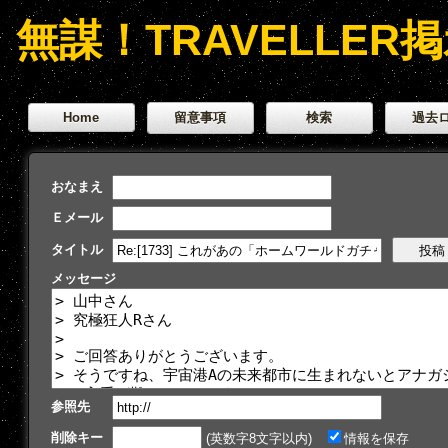
無謀！TRAVELLER
Home
留意事項
検索
過去
おなまえ
Ｅメール
タイトル
メッセージ
参照先
削除キー
(英数字8文字以内)
情報を保存