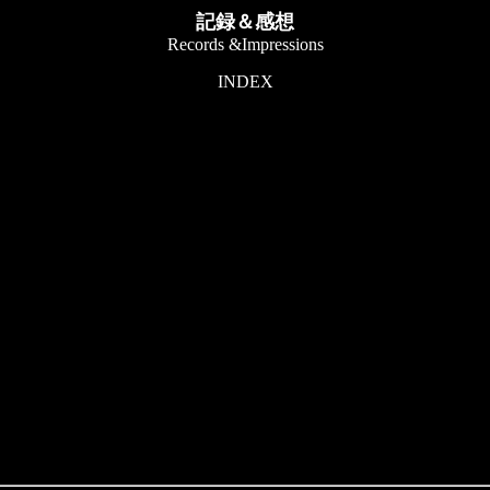
記録＆感想
Records &Impressions
INDEX