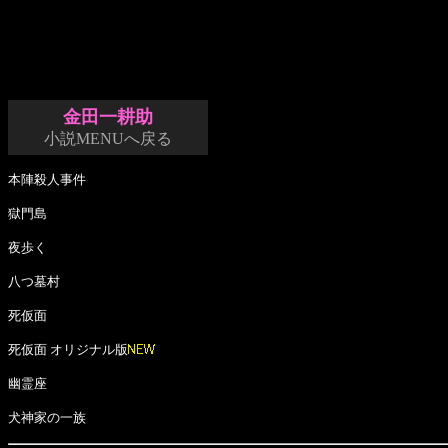
金田一耕助
小説MENUへ戻る
本陣殺人事件
獄門島
夜歩く
八つ墓村
死仮面
死仮面 オリジナル版
幽霊座
犬神家の一族