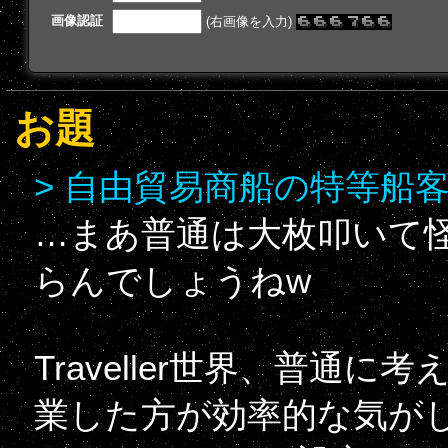
画像認証
(右画像を入力)
お題
> 自由貿易商船の特等船
…まあ普通は大枚叩いて
らんでしょうねw
Traveller世界、普通
業した方が効率的な気が