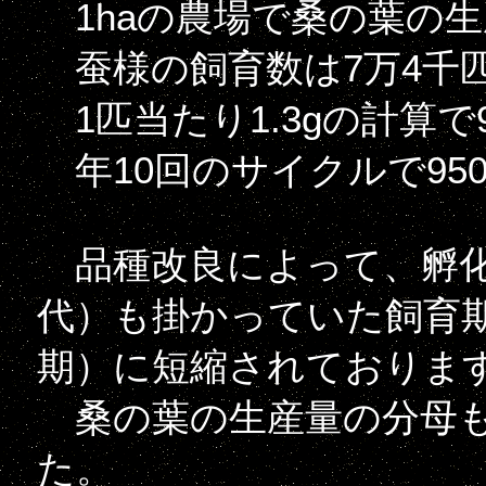
1haの農場で桑の葉の生産が1t
蚕様の飼育数は7万4千
1匹当たり1.3gの計算で
年10回のサイクルで950
品種改良によって、孵化か
代）も掛かっていた飼育期
期）に短縮されておりま
桑の葉の生産量の分母も
た。