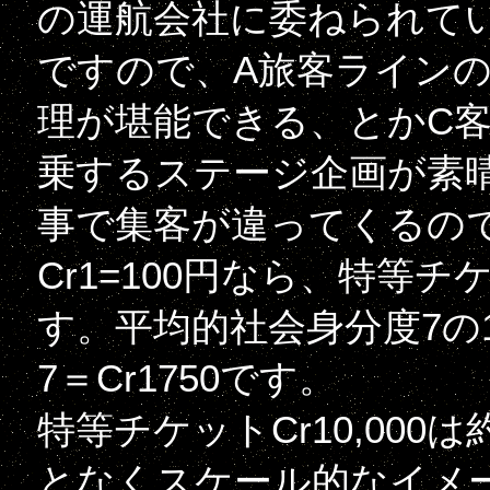
の運航会社に委ねられて
ですので、A旅客ラインの
理が堪能できる、とかC
乗するステージ企画が素
事で集客が違ってくるの
Cr1=100円なら、特等チケ
す。平均的社会身分度7の1
7＝Cr1750です。
特等チケットCr10,00
となくスケール的なイメ