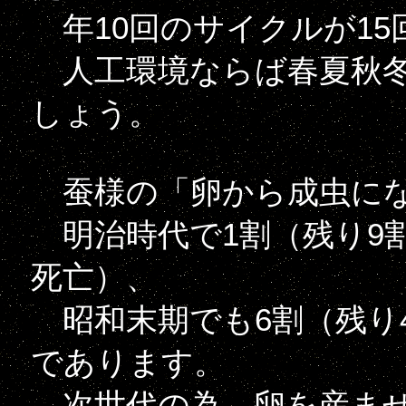
年10回のサイクルが15
人工環境ならば春夏秋冬
しょう。
蚕様の「卵から成虫にな
明治時代で1割（残り9
死亡）、
昭和末期でも6割（残り
であります。
次世代の為、卵を産ませ