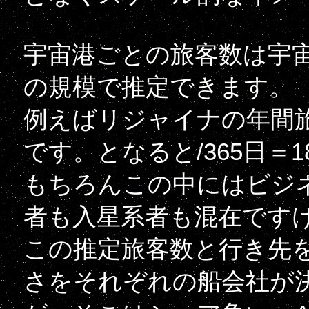
宇宙港ごとの旅客数は宇
の規模で推定できます。
例えばリジャイナの年間旅
です。となると/365日＝
もちろんこの中にはビジ
者も入星系者も混在です
この推定旅客数と行き先
さをそれぞれの船会社が