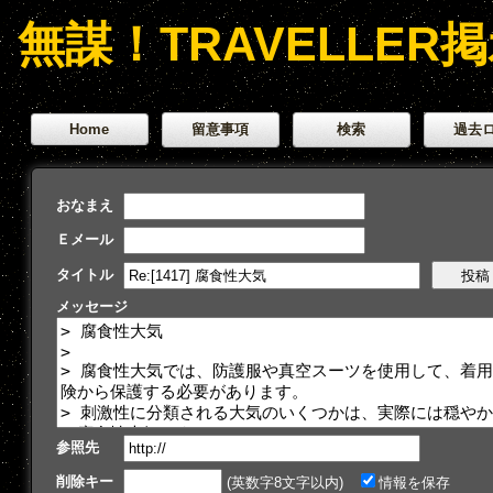
無謀！TRAVELLER
Home
留意事項
検索
過去
おなまえ
Ｅメール
タイトル
メッセージ
参照先
削除キー
(英数字8文字以内)
情報を保存