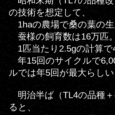
昭和末期（TL7の品種
の技術を想定して、
1haの農場で桑の葉の生産が4t
蚕様の飼育数は16万匹
1匹当たり2.5gの計算で
年15回のサイクルで6,0
ルでは年5回が最大らしい
明治半ば（TL4の品種
ると、