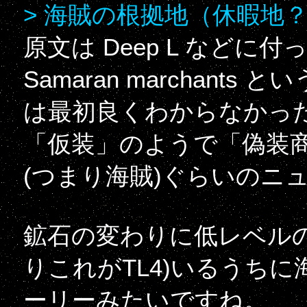
> 海賊の根拠地（休暇地
原文は Deep L など
Samaran marchants と
は最初良くわからなかっ
「仮装」のようで「偽装
(つまり海賊)ぐらいのニ
鉱石の変わりに低レベル
りこれがTL4)いるうち
ーリーみたいですね。