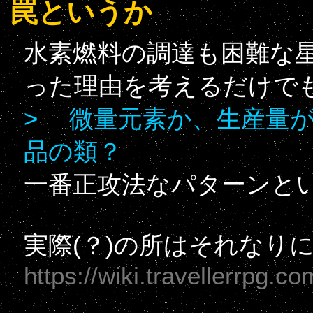
罠というか
水素燃料の調達も困難な星
った理由を考えるだけで
> 微量元素か、生産量
品の類？
一番正攻法なパターンと
実際(？)の所はそれなり
https://wiki.travellerrpg.