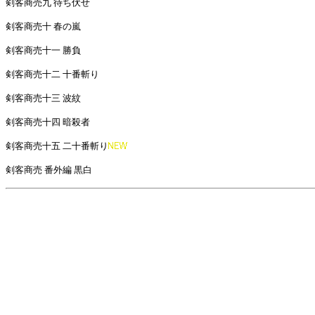
剣客商売九 待ち伏せ
剣客商売十 春の嵐
剣客商売十一 勝負
剣客商売十二 十番斬り
剣客商売十三 波紋
剣客商売十四 暗殺者
剣客商売十五 二十番斬り
剣客商売 番外編 黒白