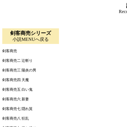
Reco
剣客商売シリーズ
小説MENUへ戻る
剣客商売
剣客商売二 辻斬り
剣客商売三 陽炎の男
剣客商売四 天魔
剣客商売五 白い鬼
剣客商売六 新妻
剣客商売七 隠れ箕
剣客商売八 狂乱