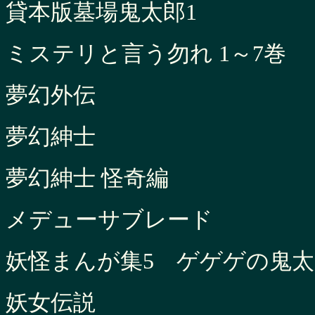
貸本版墓場鬼太郎1
ミステリと言う勿れ 1～7巻
夢幻外伝
夢幻紳士
夢幻紳士 怪奇編
メデューサブレード
妖怪まんが集5 ゲゲゲの鬼太
妖女伝説