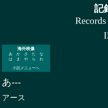
記
Records
海外映像
あ
か
さ
た
な
は
ま
や
ら
わ
小説メニューへ
あ---
アース