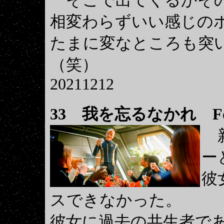
そこで出てくるかその
相変わらずいい感じの
たまに変なところも突
（笑）
20211212
33
我を忘るなかれ Forg
新
ー
彼
スできなかった。
彼女に過去の共生者で