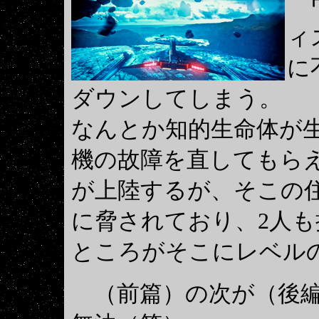
ワ
ィ
に
ダウンしてしまう。
なんとか知的生命体が
機の故障を直してもら
が上陸するが、そこの
に脅されており、2人
ところがそこにレベル
（前篇）の次が（後編