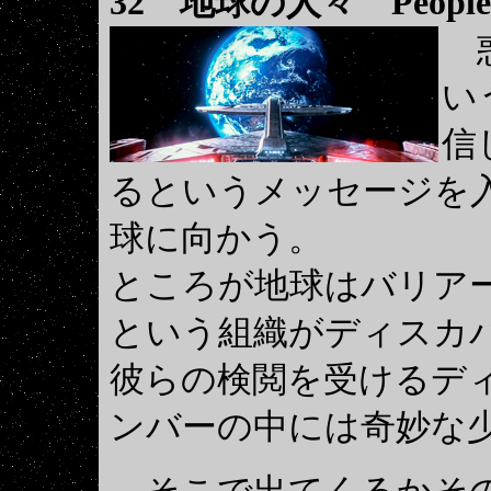
32
地球の人々
People
惑
い
信
るというメッセージを
球に向かう。
ところが地球はバリア
という組織がディスカ
彼らの検閲を受けるデ
ンバーの中には奇妙な