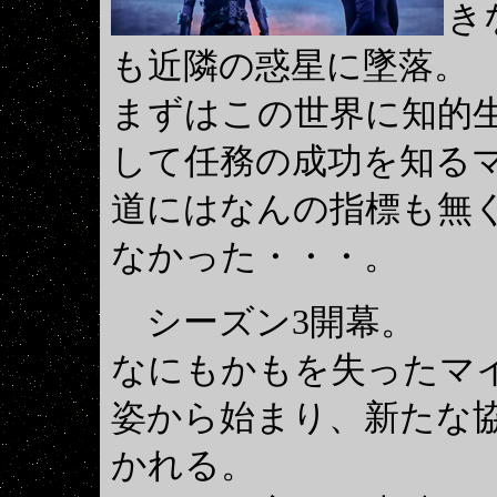
き
も近隣の惑星に墜落。
まずはこの世界に知的
して任務の成功を知る
道にはなんの指標も無
なかった・・・。
シーズン3開幕。
なにもかもを失ったマ
姿から始まり、新たな
かれる。