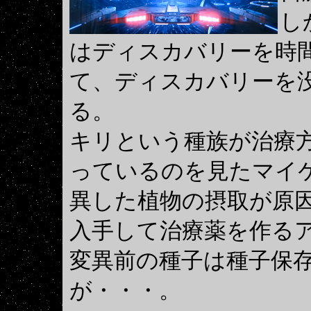
し
はディスカバリーを時
て、ディスカバリーを
る。
キリという種族が治療
っているのを見たマイ
異した植物の摂取が原
入手して治療薬を作る
変異前の種子は種子保
が・・・。