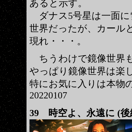
あると示す。
ダナス5号星は一面に
世界だったが、カール
現れ・・・。
ちうわけで鏡像世界
やっぱり鏡像世界は楽
特にお気に入りは本物
20220107
39
時空よ、永遠に (後編) T