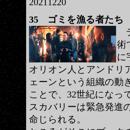
20211220
35
ゴミを漁る者たち Sca
デ
術
に
オリオン人とアンドリ
ェーンという組織の動
ことで、32世紀になっ
スカバリーは緊急発進の
命じられる。