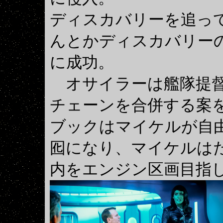
ディスカバリーを追っ
んとかディスカバリー
に成功。
オサイラーは艦隊提督
チェーンを合併する案
ブックはマイケルが自
囮になり、マイケルは
内をエンジン区画目指