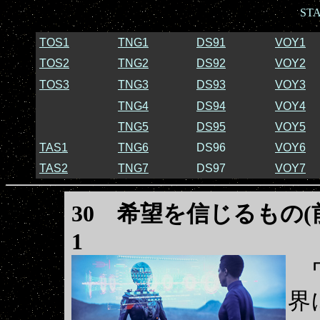
ST
TOS1
TNG1
DS91
VOY1
TOS2
TNG2
DS92
VOY2
TOS3
TNG3
DS93
VOY3
TNG4
DS94
VOY4
TNG5
DS95
VOY5
TAS1
TNG6
DS96
VOY6
TAS2
TNG7
DS97
VOY7
30
希望を信じるもの(前編) 
1
ワ
界